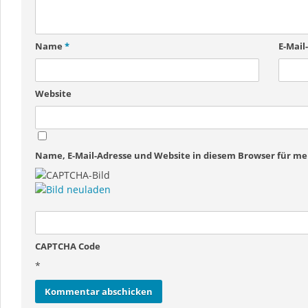
Name
*
E-Mail
Website
Name, E-Mail-Adresse und Website in diesem Browser für 
CAPTCHA Code
*