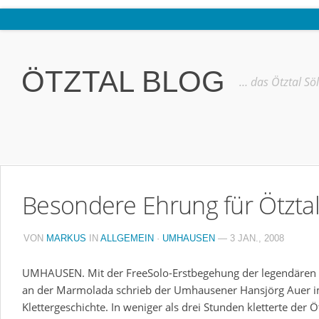
Home
Ötztal
ÖTZTAL BLOG
… das Ötztal Sö
Interviews
Erlebnis
Nützliche Informationen
Free W-LAN Verzeichnis Ötztal
Besondere Ehrung für Ötztal
Kostenloser Bustransfer ins Gletscherskigebiet von Sölden
Impressum
VON
MARKUS
IN
ALLGEMEIN
·
UMHAUSEN
— 3 JAN., 2008
Kontakt
UMHAUSEN. Mit der FreeSolo-Erstbegehung der legendären 
Datenschutzerklärung
an der Marmolada schrieb der Umhausener Hansjörg Auer i
Klettergeschichte. In weniger als drei Stunden kletterte der Ö