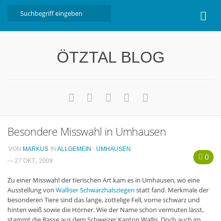
Home
ÖTZTAL BLOG
Ötztal
Interviews
Erlebnis
Nützliche Informationen
Besondere Misswahl in Umhausen
Free W-LAN Verzeichnis Ötztal
Kostenloser Bustransfer ins Gletscherskigebiet von
VON
MARKUS
IN
ALLGEMEIN
·
UMHAUSEN
0
Sölden
— 27 OKT., 2009
Impressum
Zu einer Misswahl der tierischen Art kam es in Umhausen, wo eine
Ausstellung von
Walliser Schwarzhalsziegen
statt fand. Merkmale der
Kontakt
besonderen Tiere sind das lange, zottelige Fell, vorne schwarz und
hinten weiß sowie die Hörner. Wie der Name schon vermuten lässt,
Datenschutzerklärung
stammt die Rasse aus dem Schweizer Kanton Wallis. Doch auch im