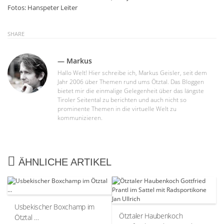
Fotos: Hanspeter Leiter
SHARE
— Markus
Hallo Welt! Hier schreibe ich, Markus Geisler, seit dem
Jahr 2006 über Themen rund ums Ötztal. Das Bloggen
bietet mir die einmalige Gelegenheit über das längste
Tiroler Seitental zu berichten und auch nicht so
prominente Themen in die virtuelle Welt zu
kommunizieren.
ÄHNLICHE ARTIKEL
Usbekischer Boxchamp im
Ötztaler Haubenkoch
Ötztal …