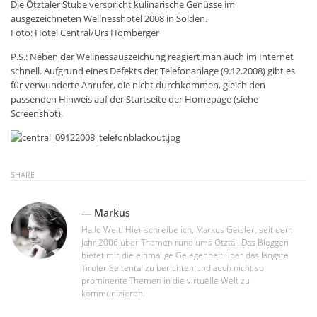
Die Ötztaler Stube verspricht kulinarische Genüsse im
ausgezeichneten Wellnesshotel 2008 in Sölden.
Foto: Hotel Central/Urs Homberger
P.S.: Neben der Wellnessauszeichung reagiert man auch im Internet
schnell. Aufgrund eines Defekts der Telefonanlage (9.12.2008) gibt es
für verwunderte Anrufer, die nicht durchkommen, gleich den
passenden Hinweis auf der Startseite der Homepage (siehe
Screenshot).
SHARE
— Markus
Hallo Welt! Hier schreibe ich, Markus Geisler, seit dem
Jahr 2006 über Themen rund ums Ötztal. Das Bloggen
bietet mir die einmalige Gelegenheit über das längste
Tiroler Seitental zu berichten und auch nicht so
prominente Themen in die virtuelle Welt zu
kommunizieren.