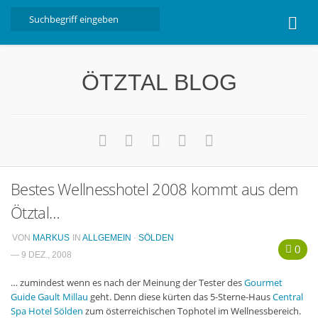
Home
ÖTZTAL BLOG
Ötztal
Interviews
Erlebnis
Nützliche Informationen
Bestes Wellnesshotel 2008 kommt aus dem
Free W-LAN Verzeichnis Ötztal
Ötztal…
Kostenloser Bustransfer ins Gletscherskigebiet von
Sölden
VON
MARKUS
IN
ALLGEMEIN
·
SÖLDEN
0
Impressum
— 9 DEZ., 2008
Kontakt
… zumindest wenn es nach der Meinung der Tester des
Gourmet
Guide Gault Millau
geht. Denn diese kürten das 5-Sterne-Haus
Central
Datenschutzerklärung
Spa Hotel Sölden
zum österreichischen Tophotel im Wellnessbereich.