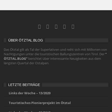
ÜBER ÖTZTAL.BLOG
Das Ötztal gilt als Tal der Superlativen und reiht sich mit Millionen von
Nächtigungen unter die touristischen Ballungszentren von Tirol. Der
“
ÖTZTAL.BLOG”
berichtet über interessante Neuigkeiten aus dem
längsten Quertal der Ostalpen.
LETZTE BEITRÄGE
Links der Woche – 13/2020
Touristisches Pionierprojekt im Ötztal