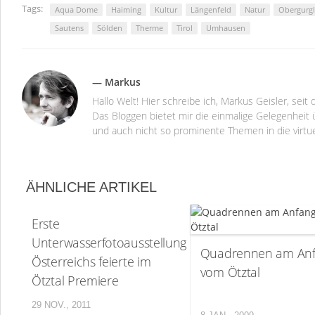
Tags:
Aqua Dome
Haiming
Kultur
Längenfeld
Natur
Obergurgl
Sautens
Sölden
Therme
Tirol
Umhausen
— Markus
Hallo Welt! Hier schreibe ich, Markus Geisler, se
Das Bloggen bietet mir die einmalige Gelegenheit ü
und auch nicht so prominente Themen in die virtu
ÄHNLICHE ARTIKEL
Erste
Unterwasserfotoausstellung
Quadrennen am An
Österreichs feierte im
vom Ötztal
Ötztal Premiere
29 NOV., 2011