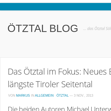
Home
Ötztal
ÖTZTAL BLOG
… das Ötztal Sö
Interviews
Erlebnis
Nützliche Informationen
Free W-LAN Verzeichnis Ötztal
Das Ötztal im Fokus: Neues
Kostenloser Bustransfer ins Gletscherskigebiet von Sölden
Impressum
längste Tiroler Seitental
Kontakt
VON
MARKUS
IN
ALLGEMEIN
·
ÖTZTAL
— 3 NOV., 2013
Datenschutzerklärung
Die beiden Autoren Michael Unter