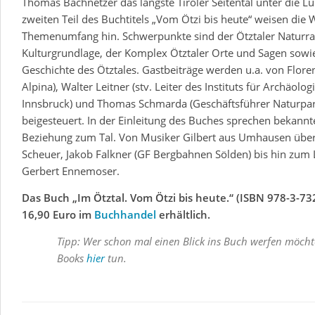
Thomas Bachnetzer das längste Tiroler Seitental unter die 
zweiten Teil des Buchtitels „Vom Ötzi bis heute“ weisen die 
Themenumfang hin. Schwerpunkte sind der Ötztaler Naturr
Kulturgrundlage, der Komplex Ötztaler Orte und Sagen sowi
Geschichte des Ötztales. Gastbeiträge werden u.a. von Floren
Alpina), Walter Leitner (stv. Leiter des Instituts für Archäolog
Innsbruck) und Thomas Schmarda (Geschäftsführer Naturpark 
beigesteuert. In der Einleitung des Buches sprechen bekann
Beziehung zum Tal. Von Musiker Gilbert aus Umhausen übe
Scheuer, Jakob Falkner (GF Bergbahnen Sölden) bis hin zum 
Gerbert Ennemoser.
Das Buch „Im Ötztal. Vom Ötzi bis heute.“ (ISBN 978-3-73
16,90 Euro im
Buchhandel
erhältlich.
Tipp: Wer schon mal einen Blick ins Buch werfen möcht
Books
hier
tun.