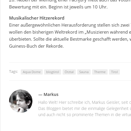
Bewertung mit ein. Beginn ist jeweils um 10 Uhr.
Musikalischer Hitzerekord
Einer außergewöhnlichen Herausforderung stellen sich zwei T
wollen den bisherigen Weltrekord im „Musizieren während 
überbieten. Sollte die aktuelle Bestmarke geschafft werden, w
Guiness-Buch der Rekorde.
Tags:
Aqua Dome
blogtirol
Ötztal
Sauna
Therme
Tirol
— Markus
Hallo Welt! Hier schreibe ich, Markus Geisler, se
Das Bloggen bietet mir die einmalige Gelegenheit ü
und auch nicht so prominente Themen in die virtu