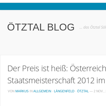
Home
Ötztal
ÖTZTAL BLOG
… das Ötztal Sö
Interviews
Erlebnis
Nützliche Informationen
Free W-LAN Verzeichnis Ötztal
Der Preis ist heiß: Österreic
Kostenloser Bustransfer ins Gletscherskigebiet von Sölden
Impressum
Staatsmeisterschaft 2012 im
Kontakt
VON
MARKUS
IN
ALLGEMEIN
·
LÄNGENFELD
·
ÖTZTAL
— 2 NOV., 
Datenschutzerklärung