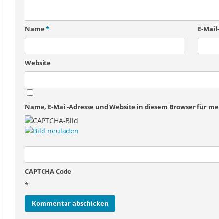
Name
*
E-Mail
Website
Name, E-Mail-Adresse und Website in diesem Browser für 
CAPTCHA Code
*