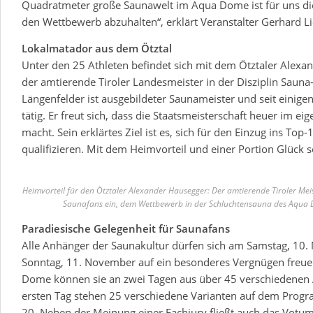
Quadratmeter große Saunawelt im Aqua Dome ist für uns die
den Wettbewerb abzuhalten“, erklärt Veranstalter Gerhard 
Lokalmatador aus dem Ötztal
Unter den 25 Athleten befindet sich mit dem Ötztaler Alex
der amtierende Tiroler Landesmeister in der Disziplin Sauna
Längenfelder ist ausgebildeter Saunameister und seit einig
tätig. Er freut sich, dass die Staatsmeisterschaft heuer im ei
macht. Sein erklärtes Ziel ist es, sich für den Einzug ins Top-
qualifizieren. Mit dem Heimvorteil und einer Portion Glück so
Heimvorteil für den Ötztaler Alexander Hausegger: Der amtierende Tiroler Meis
Saunafans ein, dem Wettbewerb in der Schluchtensauna des Aqua
Paradiesische Gelegenheit für Saunafans
Alle Anhänger der Saunakultur dürfen sich am Samstag, 10
Sonntag, 11. November auf ein besonderes Vergnügen freue
Dome können sie an zwei Tagen aus über 45 verschiedenen
ersten Tag stehen 25 verschiedene Varianten auf dem Progr
20. Neben der Meinung einer Fachjury fließt auch das Votum