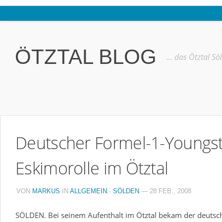
Home
Ötztal
ÖTZTAL BLOG
… das Ötztal Sö
Interviews
Erlebnis
Nützliche Informationen
Free W-LAN Verzeichnis Ötztal
Deutscher Formel-1-Youngste
Kostenloser Bustransfer ins Gletscherskigebiet von Sölden
Impressum
Eskimorolle im Ötztal
Kontakt
VON
MARKUS
IN
ALLGEMEIN
·
SÖLDEN
— 28 FEB., 2008
Datenschutzerklärung
SÖLDEN. Bei seinem Aufenthalt im Ötztal bekam der deutsc