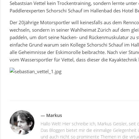
Sebastsian Vettel kein Trockentraining, sondern lernte unter
Paddlerexperten Schorschi Schauf im Hallenbad des Hotel Be
Der 20jährige Motorsportler will keinesfalls aus dem Rennco
wechseln, sondern in seiner Wahlheimat Zürich auf dem gl
paddeln, um dort seine Nacken- und Rückenmuskulatur zu stä
einfache Grund warum sein Kollege Schorschi Schauf im Hall
alle Geheimnisse der Eskimorolle beibrachte. Nach vier Stun
vom Wassersportler für Vettel, dass dieser die Kayaktechnik 
— Markus
Hallo Welt! Hier schreibe ich, Markus Geisler, se
Das Bloggen bietet mir die einmalige Gelegenheit ü
und auch nicht so prominente Themen in die virtu