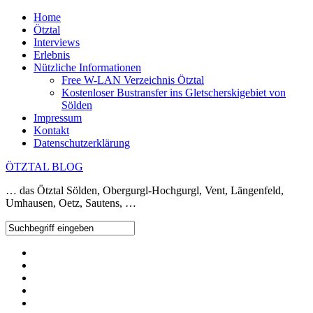
Home
Ötztal
Interviews
Erlebnis
Nützliche Informationen
Free W-LAN Verzeichnis Ötztal
Kostenloser Bustransfer ins Gletscherskigebiet von
Sölden
Impressum
Kontakt
Datenschutzerklärung
ÖTZTAL BLOG
… das Ötztal Sölden, Obergurgl-Hochgurgl, Vent, Längenfeld,
Umhausen, Oetz, Sautens, …