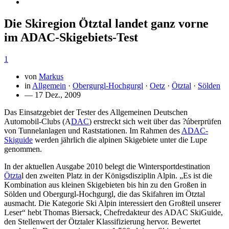
Die Skiregion Ötztal landet ganz vorne
im ADAC-Skigebiets-Test
1
von
Markus
in
Allgemein
·
Obergurgl-Hochgurgl
·
Oetz
·
Ötztal
·
Sölden
— 17 Dez., 2009
Das Einsatzgebiet der Tester des Allgemeinen Deutschen
Automobil-Clubs (A
DAC
) erstreckt sich weit über das ?úberprüfen
von Tunnelanlagen und Raststationen. Im Rahmen des
ADAC-
Skiguide
werden jährlich die alpinen Skigebiete unter die Lupe
genommen.
In der aktuellen Ausgabe 2010 belegt die Wintersportdestination
Ötzta
l den zweiten Platz in der Königsdisziplin Alpin. „Es ist die
Kombination aus kleinen Skigebieten bis hin zu den Großen in
Sölden und Obergurgl-Hochgurgl, die das Skifahren im Ötztal
ausmacht. Die Kategorie Ski Alpin interessiert den Großteil unserer
Leser“ hebt Thomas Biersack, Chefredakteur des ADAC SkiGuide,
den Stellenwert der Ötztaler Klassifizierung hervor. Bewertet