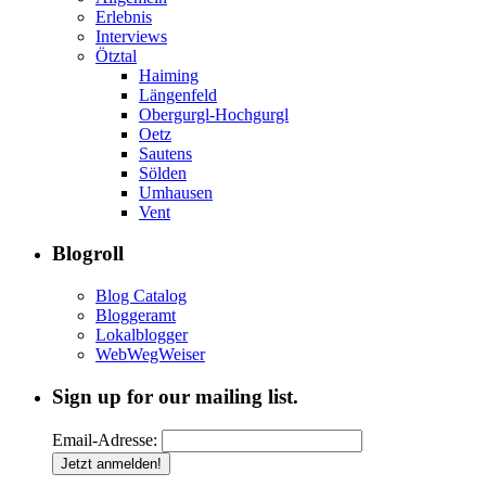
Erlebnis
Interviews
Ötztal
Haiming
Längenfeld
Obergurgl-Hochgurgl
Oetz
Sautens
Sölden
Umhausen
Vent
Blogroll
Blog Catalog
Bloggeramt
Lokalblogger
WebWegWeiser
Sign up for our mailing list.
Email-Adresse: