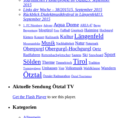
Touristisches Pionierprojekt im Ötztal
23. September
2015
Links der Woche – 38/2015
15. September 2015
Rückblick Dialektmusikfestival in Längenfeld
13.
September 2015
Aqua Dome
AREA 47
1. FC Nürnberg
Advent
Berge
blogtirol
Haiming
Hochgurgl
Fußball
Giggijoch
Bergrettung
Foto
Längenfeld
Kultur
Kulinarik
Klettern
Konzert
Musik
Natur
Nachhaltigkeit
Naturpark
Mountainbike
Obergurgl
Obergurgl-Hochgurgl
Oetz
Sport
Radfahren
Ski
Rettenbachgletscher
Sautens
Snowboard
Tirol
Sölden
Therme
Timmelsjoch
Tradition
Volksmusik
Wandern
Umhausen
Waldklause
Vent
Trainingslager
Ötztal
Ötztaler Radmarathon
Ötztal Tourismus
Aktuelle Sendung Ötztal TV
Get the Flash Player
to see this player.
Kategorien
Allgemein