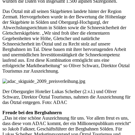
wurden die Daten von insgesamt 1.500 alpinen Skiregionen.
Das Ötztal mit all seinen Skigebieten landete hinter der Region
Zermatt. Hervorgehoben wurde in der Bewertung die Höhenlage
der Skigebiete in Sölden und Obergurgl-Hochgurgl, der
Abwechslungsreichtum in Sölden sowie die Schneesicherheit der
Gletscherskigebiete. „Wir sind froh über die elementaren
Gegebenheiten wie Höhe, Gletscher und natürliche
Schneesicherheit im Ötztal und zu Recht stolz auf unsere
Bergbahnen im Tal. Diese bauen mit ihrer hervorragenden Arbeit
und unermüdlichen Investitionstätigkeit die Schneekompetenz
laufend aus. Erst diese Kombination ermöglicht uns eine
erfolgreiche Marktbearbeitung“ so Oliver Schwarz, Direktor Ötztal
Tourismus zur Auszeichnung.
Der Obergurgler Hotelier Lukas Scheiber (2.v.l.) und Oliver
Schwarz, Direktor Ötztal Tourismus, nahmen die Auszeichnung für
das Ötztal entgegen. Foto: ADAC
Freude bei den Bergbahnern
„Das ist eine schöne Auszeichnung für uns. Vor allem freut es uns,
dass diese vom ADAC kommt, der ein Millionenpublikum erreicht“
so Jakob Falkner, Geschäftsführer der Bergbahnen Sölden. Für
Lukas Scheiber, Marketingvorstand von Ötztal Tourismus und