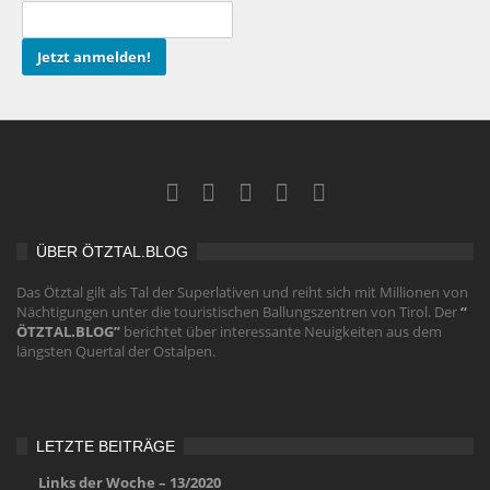
ÜBER ÖTZTAL.BLOG
Das Ötztal gilt als Tal der Superlativen und reiht sich mit Millionen von
Nächtigungen unter die touristischen Ballungszentren von Tirol. Der
“
ÖTZTAL.BLOG”
berichtet über interessante Neuigkeiten aus dem
längsten Quertal der Ostalpen.
LETZTE BEITRÄGE
Links der Woche – 13/2020