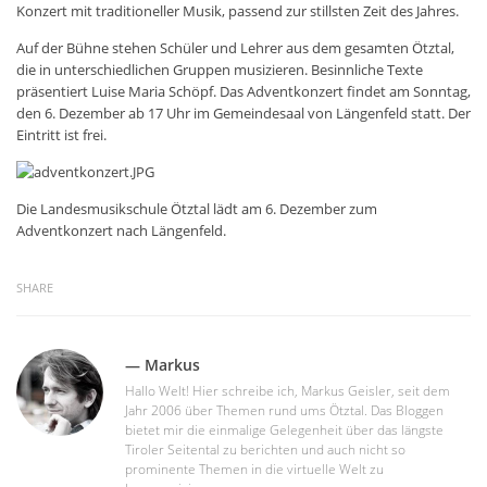
Konzert mit traditioneller Musik, passend zur stillsten Zeit des Jahres.
Auf der Bühne stehen Schüler und Lehrer aus dem gesamten Ötztal,
die in unterschiedlichen Gruppen musizieren. Besinnliche Texte
präsentiert Luise Maria Schöpf. Das Adventkonzert findet am Sonntag,
den 6. Dezember ab 17 Uhr im Gemeindesaal von Längenfeld statt. Der
Eintritt ist frei.
Die Landesmusikschule Ötztal lädt am 6. Dezember zum
Adventkonzert nach Längenfeld.
SHARE
— Markus
Hallo Welt! Hier schreibe ich, Markus Geisler, seit dem
Jahr 2006 über Themen rund ums Ötztal. Das Bloggen
bietet mir die einmalige Gelegenheit über das längste
Tiroler Seitental zu berichten und auch nicht so
prominente Themen in die virtuelle Welt zu