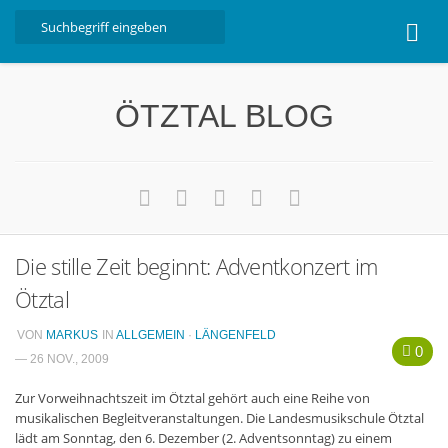
Home
ÖTZTAL BLOG
Ötztal
Interviews
Erlebnis
Nützliche Informationen
Die stille Zeit beginnt: Adventkonzert im
Free W-LAN Verzeichnis Ötztal
Ötztal
Kostenloser Bustransfer ins Gletscherskigebiet von
Sölden
VON
MARKUS
IN
ALLGEMEIN
·
LÄNGENFELD
0
Impressum
— 26 NOV., 2009
Kontakt
Zur Vorweihnachtszeit im Ötztal gehört auch eine Reihe von
musikalischen Begleitveranstaltungen. Die Landesmusikschule Ötztal
Datenschutzerklärung
lädt am Sonntag, den 6. Dezember (2. Adventsonntag) zu einem