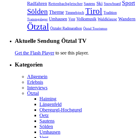
Sport
Radfahren
Ski
Rettenbachgletscher
Sautens
Snowboard
Tirol
Sölden
Therme
Timmelsjoch
Tradition
Volksmusik
Wandern
Umhausen
Waldklause
Vent
Trainingslager
Ötztal
Ötztaler Radmarathon
Ötztal Tourismus
Aktuelle Sendung Ötztal TV
Get the Flash Player
to see this player.
Kategorien
Allgemein
Erlebnis
Interviews
Ötztal
Haiming
Längenfeld
Obergurgl-Hochgurgl
Oetz
Sautens
Sölden
Umhausen
Vent