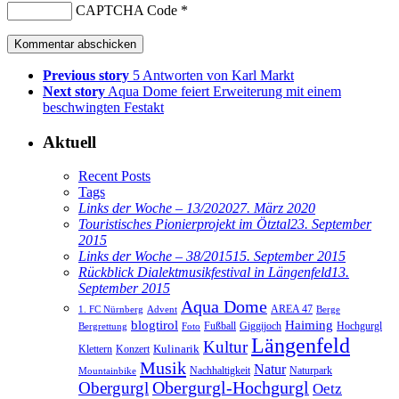
CAPTCHA Code
*
Previous story
5 Antworten von Karl Markt
Next story
Aqua Dome feiert Erweiterung mit einem
beschwingten Festakt
Aktuell
Recent Posts
Tags
Links der Woche – 13/2020
27. März 2020
Touristisches Pionierprojekt im Ötztal
23. September
2015
Links der Woche – 38/2015
15. September 2015
Rückblick Dialektmusikfestival in Längenfeld
13.
September 2015
Aqua Dome
AREA 47
1. FC Nürnberg
Advent
Berge
blogtirol
Haiming
Hochgurgl
Fußball
Giggijoch
Bergrettung
Foto
Längenfeld
Kultur
Kulinarik
Klettern
Konzert
Musik
Natur
Nachhaltigkeit
Naturpark
Mountainbike
Obergurgl
Obergurgl-Hochgurgl
Oetz