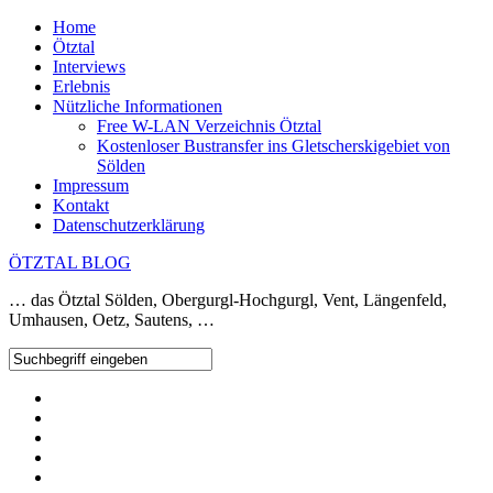
Home
Ötztal
Interviews
Erlebnis
Nützliche Informationen
Free W-LAN Verzeichnis Ötztal
Kostenloser Bustransfer ins Gletscherskigebiet von
Sölden
Impressum
Kontakt
Datenschutzerklärung
ÖTZTAL BLOG
… das Ötztal Sölden, Obergurgl-Hochgurgl, Vent, Längenfeld,
Umhausen, Oetz, Sautens, …