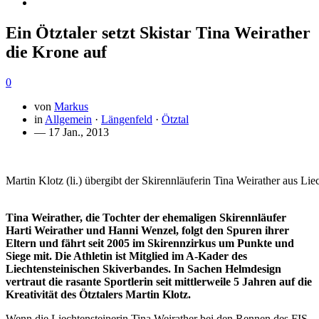
Ein Ötztaler setzt Skistar Tina Weirather
die Krone auf
0
von
Markus
in
Allgemein
·
Längenfeld
·
Ötztal
— 17 Jan., 2013
Martin Klotz (li.) übergibt der Skirennläuferin Tina Weirather aus Li
Tina Weirather, die Tochter der ehemaligen Skirennläufer
Harti Weirather und Hanni Wenzel, folgt den Spuren ihrer
Eltern und fährt seit 2005 im Skirennzirkus um Punkte und
Siege mit. Die Athletin ist Mitglied im A-Kader des
Liechtensteinischen Skiverbandes. In Sachen Helmdesign
vertraut die rasante Sportlerin seit mittlerweile 5 Jahren auf die
Kreativität des Ötztalers Martin Klotz.
Wenn die Liechtensteinerin Tina Weirather bei den Rennen des FIS-