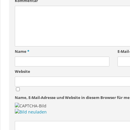
Kommentar
Name
*
E-Mail
Website
Name, E-Mail-Adresse und Website in diesem Browser für 