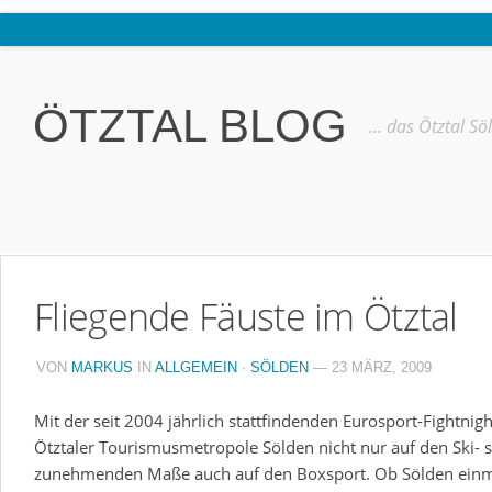
Home
Ötztal
ÖTZTAL BLOG
… das Ötztal Sö
Interviews
Erlebnis
Nützliche Informationen
Free W-LAN Verzeichnis Ötztal
Fliegende Fäuste im Ötztal
Kostenloser Bustransfer ins Gletscherskigebiet von Sölden
Impressum
VON
MARKUS
IN
ALLGEMEIN
·
SÖLDEN
— 23 MÄRZ, 2009
Kontakt
Mit der seit 2004 jährlich stattfindenden Eurosport-Fightnigh
Datenschutzerklärung
Ötztaler Tourismusmetropole Sölden nicht nur auf den Ski-
zunehmenden Maße auch auf den Boxsport. Ob Sölden einm