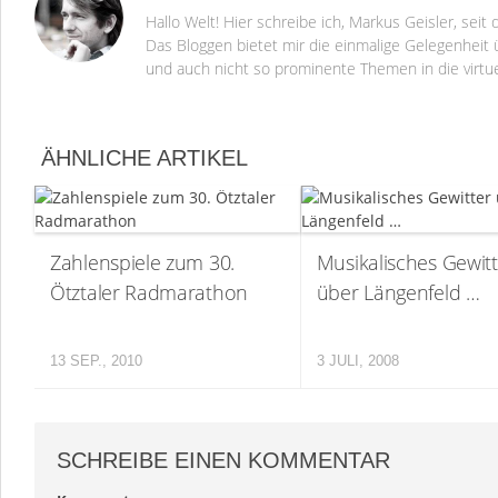
Hallo Welt! Hier schreibe ich, Markus Geisler, se
Das Bloggen bietet mir die einmalige Gelegenheit ü
und auch nicht so prominente Themen in die virtu
ÄHNLICHE ARTIKEL
Zahlenspiele zum 30.
Musikalisches Gewitt
Ötztaler Radmarathon
über Längenfeld …
13 SEP., 2010
3 JULI, 2008
SCHREIBE EINEN KOMMENTAR