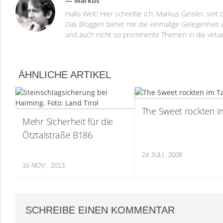
— Markus
Hallo Welt! Hier schreibe ich, Markus Geisler, se
Das Bloggen bietet mir die einmalige Gelegenheit ü
und auch nicht so prominente Themen in die virtu
ÄHNLICHE ARTIKEL
The Sweet rockten i
Mehr Sicherheit für die
Ötztalstraße B186
24 JULI, 2008
16 NOV., 2013
SCHREIBE EINEN KOMMENTAR