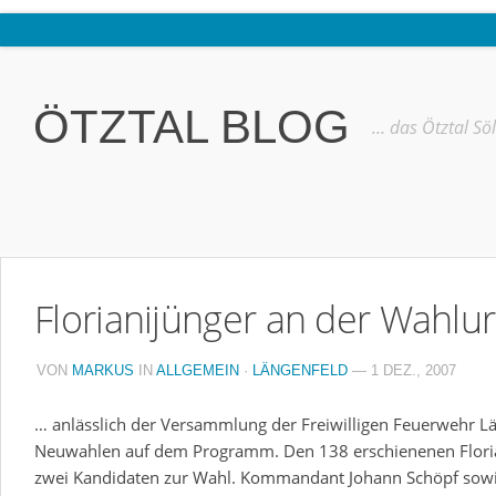
Home
Ötztal
ÖTZTAL BLOG
… das Ötztal Sö
Interviews
Erlebnis
Nützliche Informationen
Free W-LAN Verzeichnis Ötztal
Florianijünger an der Wahlu
Kostenloser Bustransfer ins Gletscherskigebiet von Sölden
Impressum
VON
MARKUS
IN
ALLGEMEIN
·
LÄNGENFELD
— 1 DEZ., 2007
Kontakt
… anlässlich der Versammlung der Freiwilligen Feuerwehr L
Datenschutzerklärung
Neuwahlen auf dem Programm. Den 138 erschienenen Florian
zwei Kandidaten zur Wahl. Kommandant Johann Schöpf sowie 