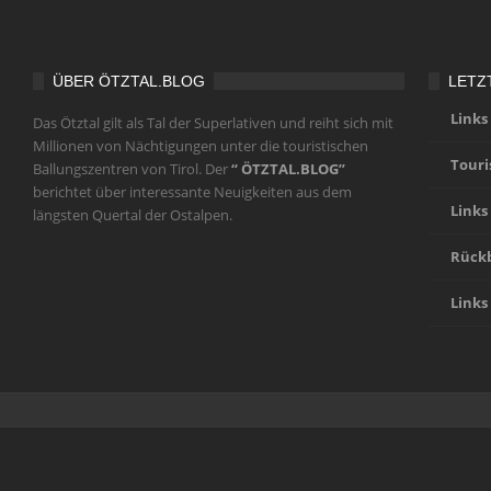
ÜBER ÖTZTAL.BLOG
LETZ
Links
Das Ötztal gilt als Tal der Superlativen und reiht sich mit
Millionen von Nächtigungen unter die touristischen
Touri
Ballungszentren von Tirol. Der
“ ÖTZTAL.BLOG”
berichtet über interessante Neuigkeiten aus dem
Links
längsten Quertal der Ostalpen.
Rückb
Links
Home
Ötztal