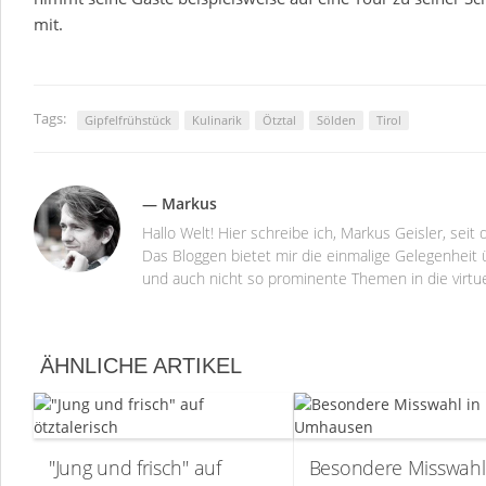
mit.
Tags:
Gipfelfrühstück
Kulinarik
Ötztal
Sölden
Tirol
— Markus
Hallo Welt! Hier schreibe ich, Markus Geisler, se
Das Bloggen bietet mir die einmalige Gelegenheit ü
und auch nicht so prominente Themen in die virtu
ÄHNLICHE ARTIKEL
"Jung und frisch" auf
Besondere Misswahl