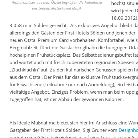
Alphornbläser aus dem Ötztal begrüßen die Teilnehmer
höchst situi
des Gipfelfrühstücks mit Musik.
wird jeden D
18.09.2012)
3.058 m in Sölden gereicht. Als exklusives Angebot bleibt d
allerdings den Gästen der First Hotels Sölden und jenen der
neuen Ötztal Premium Card vorbehalten. Komfortabel, wie so
Bergmahlzeit, führt die Gaislachkoglbahn die hungrigen Url
hochalpinen Frühstücksplatz. Das Selbstbedienungsbuffet lä
und wartet auch mit frisch zubereiteten regionalen Speisen 
„Ziachkiachln“ auf. Zu den kulinarischen Genüssen spielen 
aus dem Ötztal. Der Preis für das exklusive Frühstücksverg
für Erwachsene (Teilnahme nur nach Anmeldung), ein leistb
vielfältige Angebot. Einziges Problem, wenn man beim üppig
zugegriffen hat, ist der Abbau der gewonnen Kalorien.
Alphornbläser aus dem Ötztal begrüßen die Teilnehmer des Gipfelfrühstücks mit Musik.
Empfang auf der BIG3 Plattform am Gaislachkogl.
Als ideale Maßnahme bietet sich hier im Anschluss eine Wan
Gastgeber der First Hotels Sölden, Sigi Grüner vom
Designho
nimmt seine Gäste beispielsweise auf eine Tour zu seiner S