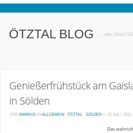
Home
Ötztal
ÖTZTAL BLOG
… das Ötztal Sö
Interviews
Erlebnis
Nützliche Informationen
Free W-LAN Verzeichnis Ötztal
Genießerfrühstück am Gaisl
Kostenloser Bustransfer ins Gletscherskigebiet von Sölden
Impressum
in Sölden
Kontakt
VON
MARKUS
IN
ALLGEMEIN
·
ÖTZTAL
·
SÖLDEN
— 11 JULI, 2012
Datenschutzerklärung
Das wahrsch