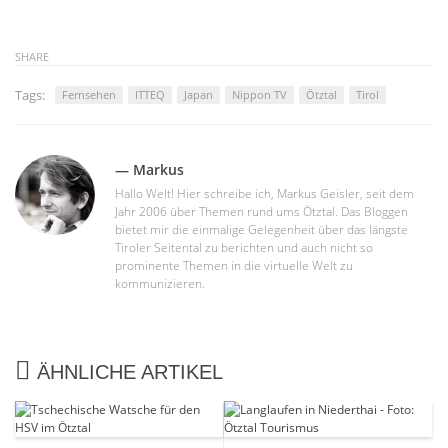
SHARE
Tags:
Fernsehen
ITTEQ
Japan
Nippon TV
Ötztal
Tirol
— Markus
Hallo Welt! Hier schreibe ich, Markus Geisler, seit dem
Jahr 2006 über Themen rund ums Ötztal. Das Bloggen
bietet mir die einmalige Gelegenheit über das längste
Tiroler Seitental zu berichten und auch nicht so
prominente Themen in die virtuelle Welt zu
kommunizieren.
ÄHNLICHE ARTIKEL