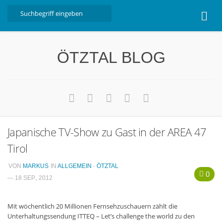
Home
ÖTZTAL BLOG
Ötztal
Interviews
Erlebnis
Nützliche Informationen
Japanische TV-Show zu Gast in der AREA 47
Free W-LAN Verzeichnis Ötztal
Tirol
Kostenloser Bustransfer ins Gletscherskigebiet von
Sölden
VON
MARKUS
IN
ALLGEMEIN
·
ÖTZTAL
0
Impressum
— 18 SEP., 2012
Kontakt
Mit wöchentlich 20 Millionen Fernsehzuschauern zählt die
Datenschutzerklärung
Unterhaltungssendung ITTEQ – Let’s challenge the world zu den