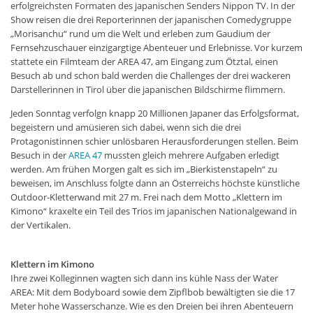
erfolgreichsten Formaten des japanischen Senders Nippon TV. In der
Show reisen die drei Reporterinnen der japanischen Comedygruppe
„Morisanchu“ rund um die Welt und erleben zum Gaudium der
Fernsehzuschauer einzigargtige Abenteuer und Erlebnisse. Vor kurzem
stattete ein Filmteam der AREA 47, am Eingang zum Ötztal, einen
Besuch ab und schon bald werden die Challenges der drei wackeren
Darstellerinnen in Tirol über die japanischen Bildschirme flimmern.
Jeden Sonntag verfolgn knapp 20 Millionen Japaner das Erfolgsformat,
begeistern und amüsieren sich dabei, wenn sich die drei
Protagonistinnen schier unlösbaren Herausforderungen stellen. Beim
Besuch in der
AREA 47
mussten gleich mehrere Aufgaben erledigt
werden. Am frühen Morgen galt es sich im „Bierkistenstapeln“ zu
beweisen, im Anschluss folgte dann an Österreichs höchste künstliche
Outdoor-Kletterwand mit 27 m. Frei nach dem Motto „Klettern im
Kimono“ kraxelte ein Teil des Trios im japanischen Nationalgewand in
der Vertikalen.
Klettern im Kimono
Ihre zwei Kolleginnen wagten sich dann ins kühle Nass der Water
AREA: Mit dem Bodyboard sowie dem Zipflbob bewältigten sie die 17
Meter hohe Wasserschanze. Wie es den Dreien bei ihren Abenteuern