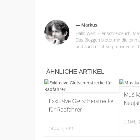
— Markus
Hallo Welt! Hier schreibe ich, M
Das Bloggen bietet mir die einma
und auch nicht so prominente Th
ÄHNLICHE ARTIKEL
Musika
Exklusive Gletscherstrecke
Neuja
für Radfahrer
1 JAN., 
14 JULI, 2011