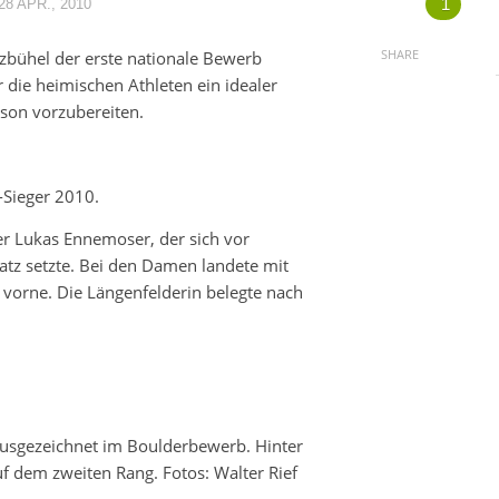
1
28 APR., 2010
SHARE
zbühel der erste nationale Bewerb
r die heimischen Athleten ein idealer
son vorzubereiten.
-Sieger 2010.
er Lukas Ennemoser, der sich vor
latz setzte. Bei den Damen landete mit
z vorne. Die Längenfelderin belegte nach
 ausgezeichnet im Boulderbewerb. Hinter
uf dem zweiten Rang. Fotos: Walter Rief