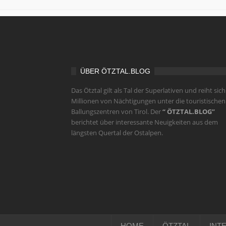
ÜBER ÖTZTAL.BLOG
Das Ötztal gilt als Tal der Superlativen und reiht sich
Millionen von Nächtigungen unter die touristischen
Ballungszentren von Tirol. Der
“ ÖTZTAL.BLOG”
berichtet über interessante Neuigkeiten aus dem
längsten Quertal der Ostalpen.
HOME
ÖTZTAL
INT