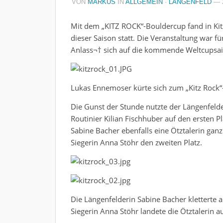
VON
MARKUS
IN
ALLGEMEIN
·
LÄNGENFELD
— 
Mit dem „KITZ ROCK“-Bouldercup fand in Kit
dieser Saison statt. Die Veranstaltung war fü
Anlass¬† sich auf die kommende Weltcupsai
Lukas Ennemoser kürte sich zum „Kitz Rock“
Die Gunst der Stunde nutzte der Längenfeld
Routinier Kilian Fischhuber auf den ersten P
Sabine Bacher ebenfalls eine Ötztalerin gan
Siegerin Anna Stöhr den zweiten Platz.
Die Längenfelderin Sabine Bacher kletterte
Siegerin Anna Stöhr landete die Ötztalerin a