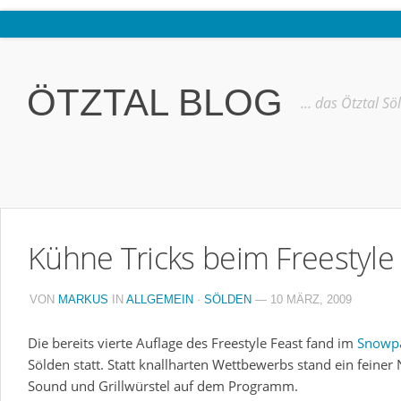
Home
Ötztal
ÖTZTAL BLOG
… das Ötztal Sö
Interviews
Erlebnis
Nützliche Informationen
Free W-LAN Verzeichnis Ötztal
Kühne Tricks beim Freestyle 
Kostenloser Bustransfer ins Gletscherskigebiet von Sölden
Impressum
VON
MARKUS
IN
ALLGEMEIN
·
SÖLDEN
— 10 MÄRZ, 2009
Kontakt
Die bereits vierte Auflage des Freestyle Feast fand im
Snowp
Datenschutzerklärung
Sölden statt. Statt knallharten Wettbewerbs stand ein feiner
Sound und Grillwürstel auf dem Programm.