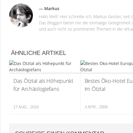
— Markus
Hallo Welt! Hier schreibe ich, Markus Geisler, se
Das Bloggen bietet mir die einmalige Gelegenheit ü
und auch nicht so prominente Themen in die virtu
ÄHNLICHE ARTIKEL
Das Ötztal als Höhepunkt
Bestes Öko-Hotel E
für Archäologiefans
im Ötztal
17 AUG., 2010
3 APR., 2009