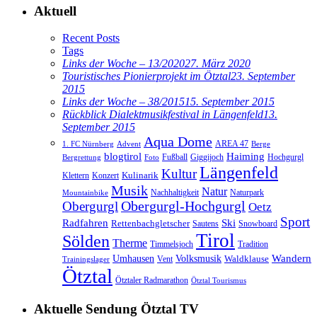
Aktuell
Recent Posts
Tags
Links der Woche – 13/2020
27. März 2020
Touristisches Pionierprojekt im Ötztal
23. September
2015
Links der Woche – 38/2015
15. September 2015
Rückblick Dialektmusikfestival in Längenfeld
13.
September 2015
Aqua Dome
AREA 47
1. FC Nürnberg
Advent
Berge
blogtirol
Haiming
Hochgurgl
Fußball
Giggijoch
Bergrettung
Foto
Längenfeld
Kultur
Kulinarik
Klettern
Konzert
Musik
Natur
Nachhaltigkeit
Naturpark
Mountainbike
Obergurgl
Obergurgl-Hochgurgl
Oetz
Sport
Radfahren
Ski
Rettenbachgletscher
Sautens
Snowboard
Tirol
Sölden
Therme
Timmelsjoch
Tradition
Volksmusik
Wandern
Umhausen
Waldklause
Vent
Trainingslager
Ötztal
Ötztaler Radmarathon
Ötztal Tourismus
Aktuelle Sendung Ötztal TV