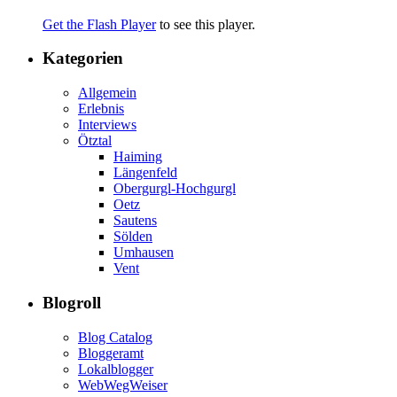
Get the Flash Player
to see this player.
Kategorien
Allgemein
Erlebnis
Interviews
Ötztal
Haiming
Längenfeld
Obergurgl-Hochgurgl
Oetz
Sautens
Sölden
Umhausen
Vent
Blogroll
Blog Catalog
Bloggeramt
Lokalblogger
WebWegWeiser