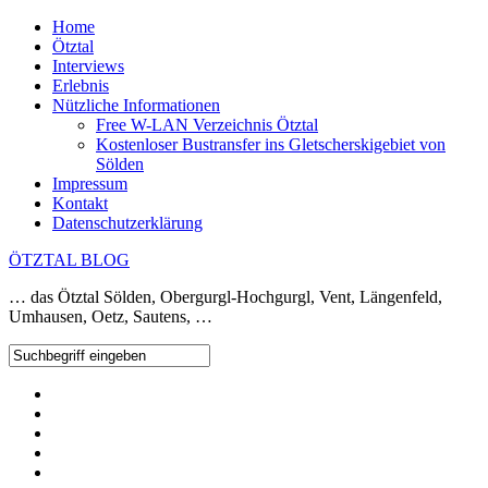
Home
Ötztal
Interviews
Erlebnis
Nützliche Informationen
Free W-LAN Verzeichnis Ötztal
Kostenloser Bustransfer ins Gletscherskigebiet von
Sölden
Impressum
Kontakt
Datenschutzerklärung
ÖTZTAL BLOG
… das Ötztal Sölden, Obergurgl-Hochgurgl, Vent, Längenfeld,
Umhausen, Oetz, Sautens, …