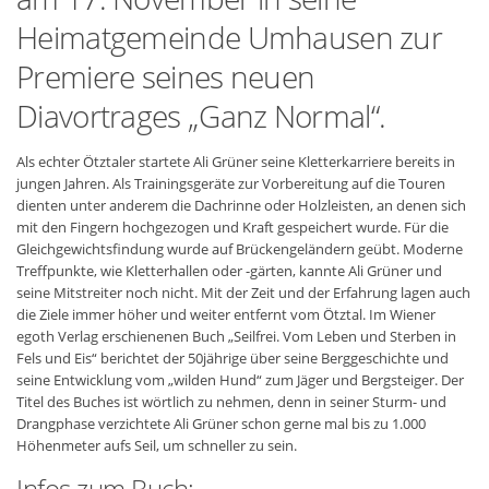
Heimatgemeinde Umhausen zur
Premiere seines neuen
Diavortrages „Ganz Normal“.
Als echter Ötztaler startete Ali Grüner seine Kletterkarriere bereits in
jungen Jahren. Als Trainingsgeräte zur Vorbereitung auf die Touren
dienten unter anderem die Dachrinne oder Holzleisten, an denen sich
mit den Fingern hochgezogen und Kraft gespeichert wurde. Für die
Gleichgewichtsfindung wurde auf Brückengeländern geübt. Moderne
Treffpunkte, wie Kletterhallen oder -gärten, kannte Ali Grüner und
seine Mitstreiter noch nicht. Mit der Zeit und der Erfahrung lagen auch
die Ziele immer höher und weiter entfernt vom Ötztal. Im Wiener
egoth Verlag erschienenen Buch „Seilfrei. Vom Leben und Sterben in
Fels und Eis“ berichtet der 50jährige über seine Berggeschichte und
seine Entwicklung vom „wilden Hund“ zum Jäger und Bergsteiger. Der
Titel des Buches ist wörtlich zu nehmen, denn in seiner Sturm- und
Drangphase verzichtete Ali Grüner schon gerne mal bis zu 1.000
Höhenmeter aufs Seil, um schneller zu sein.
Infos zum Buch: