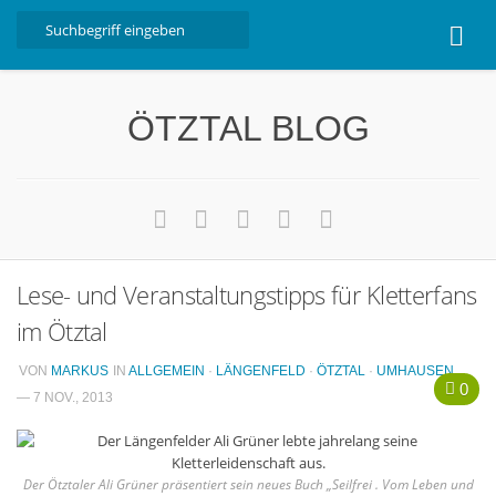
Home
ÖTZTAL BLOG
Ötztal
Interviews
Erlebnis
Nützliche Informationen
Lese- und Veranstaltungstipps für Kletterfans
Free W-LAN Verzeichnis Ötztal
im Ötztal
Kostenloser Bustransfer ins Gletscherskigebiet von
Sölden
VON
MARKUS
IN
ALLGEMEIN
·
LÄNGENFELD
·
ÖTZTAL
·
UMHAUSEN
0
Impressum
— 7 NOV., 2013
Kontakt
Datenschutzerklärung
Der Ötztaler Ali Grüner präsentiert sein neues Buch „Seilfrei . Vom Leben und