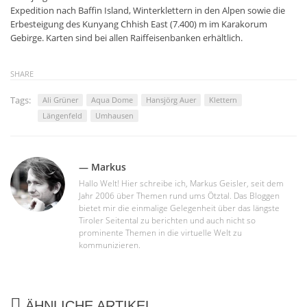
Expedition nach Baffin Island, Winterklettern in den Alpen sowie die
Erbesteigung des Kunyang Chhish East (7.400) m im Karakorum
Gebirge. Karten sind bei allen Raiffeisenbanken erhältlich.
SHARE
Tags:
Ali Grüner
Aqua Dome
Hansjörg Auer
Klettern
Längenfeld
Umhausen
— Markus
Hallo Welt! Hier schreibe ich, Markus Geisler, seit dem
Jahr 2006 über Themen rund ums Ötztal. Das Bloggen
bietet mir die einmalige Gelegenheit über das längste
Tiroler Seitental zu berichten und auch nicht so
prominente Themen in die virtuelle Welt zu
kommunizieren.
ÄHNLICHE ARTIKEL