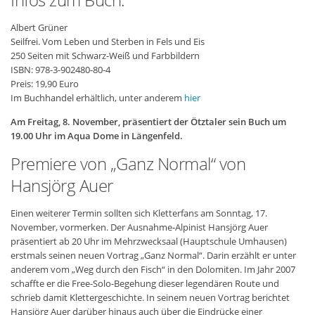
Albert Grüner
Seilfrei. Vom Leben und Sterben in Fels und Eis
250 Seiten mit Schwarz-Weiß und Farbbildern
ISBN: 978-3-902480-80-4
Preis: 19,90 Euro
Im Buchhandel erhältlich, unter anderem
hier
Am Freitag, 8. November, präsentiert der Ötztaler sein Buch um
19.00 Uhr im Aqua Dome in Längenfeld.
Premiere von „Ganz Normal“ von
Hansjörg Auer
Einen weiterer Termin sollten sich Kletterfans am Sonntag, 17.
November, vormerken. Der Ausnahme-Alpinist Hansjörg Auer
präsentiert ab 20 Uhr im Mehrzwecksaal (Hauptschule Umhausen)
erstmals seinen neuen Vortrag „Ganz Normal“. Darin erzählt er unter
anderem vom „Weg durch den Fisch“ in den Dolomiten. Im Jahr 2007
schaffte er die Free-Solo-Begehung dieser legendären Route und
schrieb damit Klettergeschichte. In seinem neuen Vortrag berichtet
Hansjörg Auer darüber hinaus auch über die Eindrücke einer