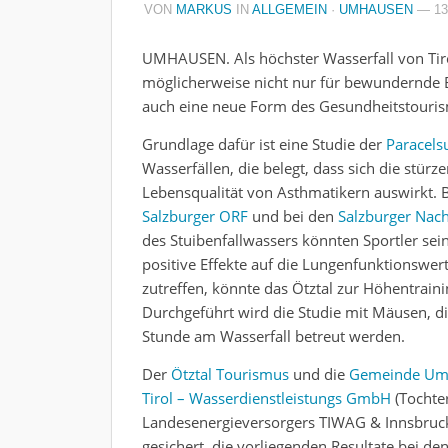
VON
MARKUS
IN
ALLGEMEIN
·
UMHAUSEN
— 13
UMHAUSEN. Als höchster Wasserfall von Tir
möglicherweise nicht nur für bewundernde 
auch eine neue Form des Gesundheitstouris
Grundlage dafür ist eine Studie der
Paracels
Wasserfällen, die belegt, dass sich die stür
Lebensqualität von Asthmatikern auswirkt. B
Salzburger ORF
und bei den
Salzburger Nach
des Stuibenfallwassers könnten Sportler sei
positive Effekte auf die Lungenfunktionswerte
zutreffen, könnte das Ötztal zur Höhentraini
Durchgeführt wird die Studie mit Mäusen, d
Stunde am Wasserfall betreut werden.
Der
Ötztal Tourismus
und die
Gemeinde Um
Tirol – Wasserdienstleistungs GmbH
(Tochte
Landesenergieversorgers TIWAG & Innsbruc
gesichert, die vorliegenden Resultate bei d