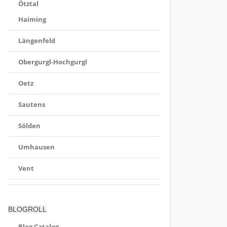
Ötztal
Haiming
Längenfeld
Obergurgl-Hochgurgl
Oetz
Sautens
Sölden
Umhausen
Vent
BLOGROLL
Blog Catalog