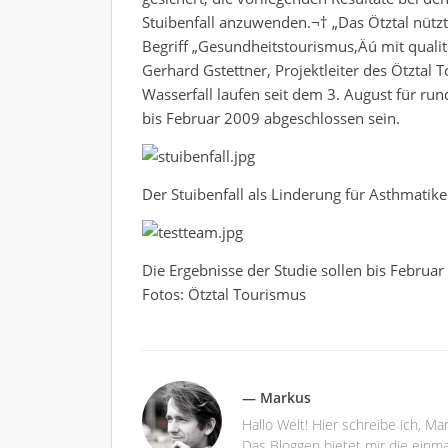
Stuibenfall anzuwenden.¬† „Das Ötztal nütz
Begriff „Gesundheitstourismus‚Äú mit qualit
Gerhard Gstettner, Projektleiter des Ötzta
Wasserfall laufen seit dem 3. August für run
bis Februar 2009 abgeschlossen sein.
Der Stuibenfall als Linderung für Asthmatike
Die Ergebnisse der Studie sollen bis Februar
Fotos: Ötztal Tourismus
— Markus
Hallo Welt! Hier schreibe ich, M
Das Bloggen bietet mir die einma