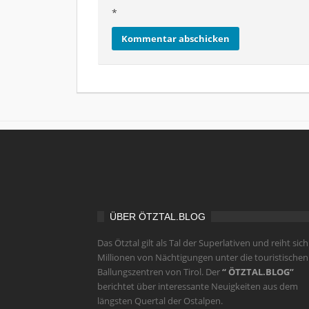
*
ÜBER ÖTZTAL.BLOG
Das Ötztal gilt als Tal der Superlativen und reiht sich
Millionen von Nächtigungen unter die touristischen
Ballungszentren von Tirol. Der
“ ÖTZTAL.BLOG”
berichtet über interessante Neuigkeiten aus dem
längsten Quertal der Ostalpen.