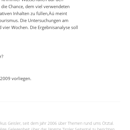
t die Chance, dem viel verwendeten
ativen Inhalten zu füllen‚Äú meint
l Tourismus. Die Untersuchungen am
d vier Wochen. Die Ergebnisanalyse soll
r?
 2009 vorliegen.
arkus Geisler, seit dem Jahr 2006 über Themen rund ums Ötztal.
lige Gelegenheit über das längste Tiroler Seitental zu berichten