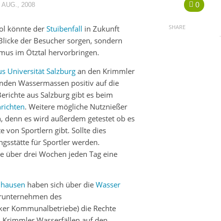
0
 AUG., 2008
SHARE
ol könnte der
Stuibenfall
in Zukunft
Blicke der Besucher sorgen, sondern
mus im Ötztal hervorbringen.
us Universität Salzburg
an den Krimmler
zenden Wassermassen positiv auf die
erichte aus Salzburg gibt es beim
richten
. Weitere mögliche Nutznießer
n, denn es wird außerdem getestet ob es
 von Sportlern gibt. Sollte dies
ngsstätte für Sportler werden.
ie über drei Wochen jeden Tag eine
hausen
haben sich über die
Wasser
runternehmen des
ker Kommunalbetriebe) die Rechte
en Krimmler Wasserfällen auf den