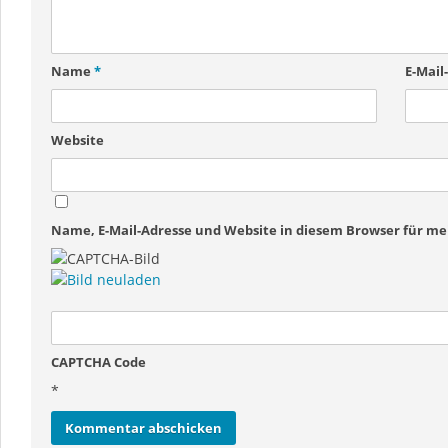
Name
*
E-Mail
Website
Name, E-Mail-Adresse und Website in diesem Browser für 
CAPTCHA Code
*