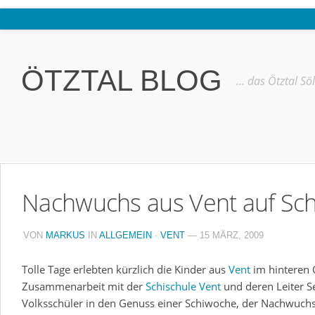
Home
Ötztal
ÖTZTAL BLOG
… das Ötztal Sö
Interviews
Erlebnis
Nützliche Informationen
Free W-LAN Verzeichnis Ötztal
Nachwuchs aus Vent auf Sc
Kostenloser Bustransfer ins Gletscherskigebiet von Sölden
Impressum
VON
MARKUS
IN
ALLGEMEIN
·
VENT
— 15 MÄRZ, 2009
Kontakt
Tolle Tage erlebten kürzlich die Kinder aus
Vent
im hinteren Ö
Datenschutzerklärung
Zusammenarbeit mit der
Schischule Vent
und deren Leiter S
Volksschüler in den Genuss einer Schiwoche, der Nachwuch