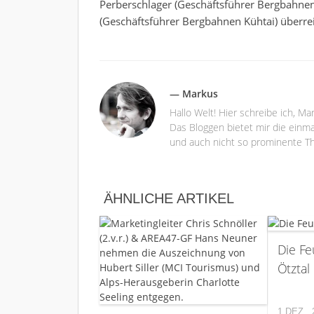
Perberschlager (Geschäftsführer Bergbahnen
(Geschäftsführer Bergbahnen Kühtai) überrei
— Markus
Hallo Welt! Hier schreibe ich, M
Das Bloggen bietet mir die einma
und auch nicht so prominente Th
ÄHNLICHE ARTIKEL
Die Fe
Ötztal
1 DEZ., 