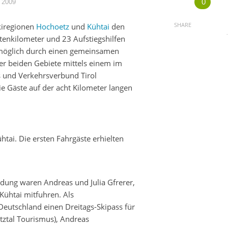
0
 2009
SHARE
kiregionen
Hochoetz
und
Kühtai
den
tenkilometer und 23 Aufstiegshilfen
t möglich durch einen gemeinsamen
er beiden Gebiete mittels einem im
 und Verkehrsverbund Tirol
e Gäste auf der acht Kilometer langen
ai. Die ersten Fahrgäste erhielten
dung waren Andreas und Julia Gfrerer,
Kühtai mitfuhren. Als
Deutschland einen Dreitags-Skipass für
tztal Tourismus), Andreas