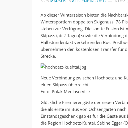
VON
MARKUS
IN
ALLGEMEIN
·
OETZ
— 16 DEZ.,
Ab dieser Wintersaison bieten die Nachbars
Wintersportlern doppelten Skigenuss. 78 Pis
stehen zur Verfügung. Die sanfte Fusion is
Skipass (ab 2 Tagen) sowie die Verbindung d
Halbstundentakt verkehrenden Bus. Postbus
übernehmen den kostenlosen Transfer für di
Strecke.
Neue Verbindung zwischen Hochoetz und Küht
einen Skipass überreicht.
Foto: Polak Mediaservice
Glückliche Premierengäste der neuen Verbin
die als erste im Bus von Ochsengarten nach 
Einstandsgeschenk gab es für die Gäste aus 
die Region Hochoetz-Kühtai. Sabine Egger (Ö