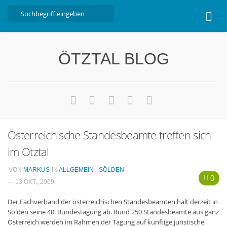
Home
ÖTZTAL BLOG
Ötztal
Interviews
Erlebnis
Nützliche Informationen
Österreichische Standesbeamte treffen sich
Free W-LAN Verzeichnis Ötztal
im Ötztal
Kostenloser Bustransfer ins Gletscherskigebiet von
Sölden
VON
MARKUS
IN
ALLGEMEIN
·
SÖLDEN
0
Impressum
— 13 OKT., 2009
Kontakt
Der Fachverband der österreichischen Standesbeamten hält derzeit in
Sölden seine 40. Bundestagung ab. Rund 250 Standesbeamte aus ganz
Datenschutzerklärung
Österreich werden im Rahmen der Tagung auf künftige juristische