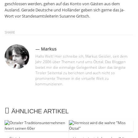
geschlossen werden, gehen auf das Konto von Gästen aus dem
Ausland. Gerade Deutsche und Holländer geben sich gerne das Ja-
Wort vor Standesamtsleiterin Susanne Gritsch.
SHARE
— Markus
Hallo Welt! Hier schreibe ich, Markus Geisler, seit dem
Jahr 2006 über Themen rund ums Ötztal. Das Bloggen
bietet mir die einmalige Gelegenheit über das längste
Tiroler Seitental zu berichten und auch nicht so
prominente Themen in die virtuelle Welt zu
kommunizieren.
ÄHNLICHE ARTIKEL