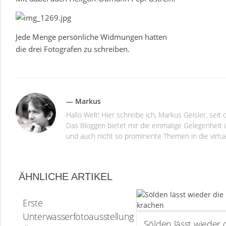
Jede Menge persönliche Widmungen hatten
die drei Fotografen zu schreiben.
— Markus
Hallo Welt! Hier schreibe ich, Markus Geisler, se
Das Bloggen bietet mir die einmalige Gelegenheit ü
und auch nicht so prominente Themen in die virtu
ÄHNLICHE ARTIKEL
Erste
Unterwasserfotoausstellung
Sölden lässt wieder 