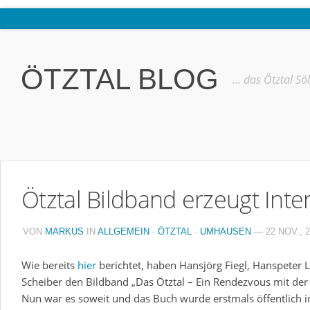
Home
Ötztal
ÖTZTAL BLOG
… das Ötztal Sö
Interviews
Erlebnis
Nützliche Informationen
Free W-LAN Verzeichnis Ötztal
Ötztal Bildband erzeugt Inte
Kostenloser Bustransfer ins Gletscherskigebiet von Sölden
Impressum
VON
MARKUS
IN
ALLGEMEIN
·
ÖTZTAL
·
UMHAUSEN
— 22 NOV., 
Kontakt
Wie bereits
hier
berichtet, haben Hansjörg Fiegl, Hanspeter 
Datenschutzerklärung
Scheiber den Bildband „Das Ötztal – Ein Rendezvous mit der N
Nun war es soweit und das Buch wurde erstmals öffentlich