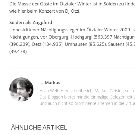
Die Masse der Gäste im Ötztaler Winter ist in Sölden zu find
wie hier beim Konzert von DJ Ötzi.
Sölden als Zugpferd
Unbestrittener Nächtigungssieger im Ötztaler Winter 2009 i
Nächtigungen, vor Obergurgl-Hochgurgl (563.397 Nächtigun
(396.209), Oetz (134.935), Umhausen (85.625), Sautens (45
(39.478).
— Markus
Hallo Welt! Hier schreibe ich, Markus Geisler, se
Das Bloggen bietet mir die einmalige Gelegenheit ü
und auch nicht so prominente Themen in die virtu
ÄHNLICHE ARTIKEL