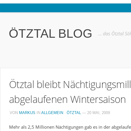
Home
Ötztal
ÖTZTAL BLOG
… das Ötztal Sö
Interviews
Erlebnis
Nützliche Informationen
Free W-LAN Verzeichnis Ötztal
Ötztal bleibt Nächtigungsmill
Kostenloser Bustransfer ins Gletscherskigebiet von Sölden
Impressum
abgelaufenen Wintersaison
Kontakt
VON
MARKUS
IN
ALLGEMEIN
·
ÖTZTAL
— 20 MAI, 2009
Datenschutzerklärung
Mehr als 2,5 Millionen Nächtigungen gab es in der abgelauf