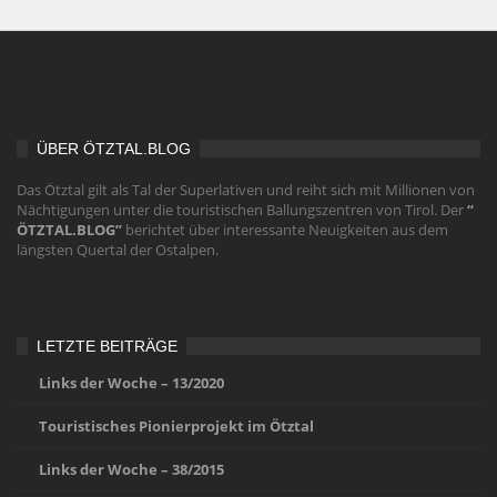
ÜBER ÖTZTAL.BLOG
Das Ötztal gilt als Tal der Superlativen und reiht sich mit Millionen von
Nächtigungen unter die touristischen Ballungszentren von Tirol. Der
“
ÖTZTAL.BLOG”
berichtet über interessante Neuigkeiten aus dem
längsten Quertal der Ostalpen.
LETZTE BEITRÄGE
Links der Woche – 13/2020
Touristisches Pionierprojekt im Ötztal
Links der Woche – 38/2015