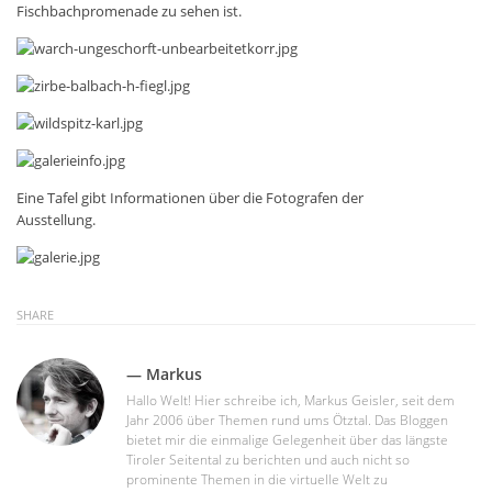
Fischbachpromenade zu sehen ist.
Eine Tafel gibt Informationen über die Fotografen der
Ausstellung.
SHARE
— Markus
Hallo Welt! Hier schreibe ich, Markus Geisler, seit dem
Jahr 2006 über Themen rund ums Ötztal. Das Bloggen
bietet mir die einmalige Gelegenheit über das längste
Tiroler Seitental zu berichten und auch nicht so
prominente Themen in die virtuelle Welt zu