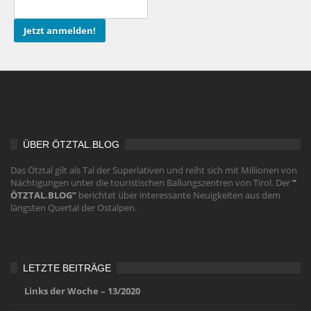
ÜBER ÖTZTAL.BLOG
Das Ötztal gilt als Tal der Superlativen und reiht sich mit Millionen von
Nächtigungen unter die touristischen Ballungszentren von Tirol. Der
“
ÖTZTAL.BLOG”
berichtet über interessante Neuigkeiten aus dem
längsten Quertal der Ostalpen.
LETZTE BEITRÄGE
Links der Woche – 13/2020