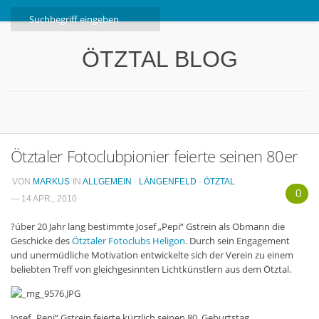
Home
ÖTZTAL BLOG
Ötztal
Interviews
Erlebnis
Nützliche Informationen
Ötztaler Fotoclubpionier feierte seinen 80er
Free W-LAN Verzeichnis Ötztal
VON
MARKUS
IN
ALLGEMEIN
·
LÄNGENFELD
·
ÖTZTAL
Kostenloser Bustransfer ins Gletscherskigebiet von
0
— 14 APR., 2010
Sölden
?úber 20 Jahr lang bestimmte Josef „Pepi“ Gstrein als Obmann die
Impressum
Geschicke des
Ötztaler Fotoclubs Heligon
. Durch sein Engagement
und unermüdliche Motivation entwickelte sich der Verein zu einem
Kontakt
beliebten Treff von gleichgesinnten Lichtkünstlern aus dem Ötztal.
Datenschutzerklärung
Josef „Pepi“ Gstrein feierte kürzlich seinen 80. Geburtstag.