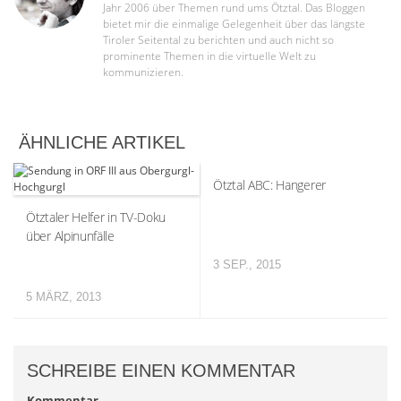
Jahr 2006 über Themen rund ums Ötztal. Das Bloggen
bietet mir die einmalige Gelegenheit über das längste
Tiroler Seitental zu berichten und auch nicht so
prominente Themen in die virtuelle Welt zu
kommunizieren.
ÄHNLICHE ARTIKEL
Ötztal ABC: Hangerer
Ötztaler Helfer in TV-Doku
über Alpinunfälle
3 SEP., 2015
5 MÄRZ, 2013
SCHREIBE EINEN KOMMENTAR
Kommentar