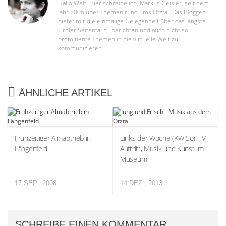
Hallo Welt! Hier schreibe ich, Markus Geisler, seit dem
Jahr 2006 über Themen rund ums Ötztal. Das Bloggen
bietet mir die einmalige Gelegenheit über das längste
Tiroler Seitental zu berichten und auch nicht so
prominente Themen in die virtuelle Welt zu
kommunizieren.
ÄHNLICHE ARTIKEL
Frühzeitiger Almabtrieb in
Links der Woche (KW 5o): TV-
Längenfeld
Auftritt, Musik und Kunst im
Museum
17 SEP., 2008
14 DEZ., 2013
SCHREIBE EINEN KOMMENTAR