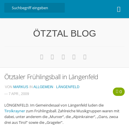
Home
ÖTZTAL BLOG
Ötztal
Interviews
Erlebnis
Nützliche Informationen
Ötztaler Frühlingsball in Längenfeld
Free W-LAN Verzeichnis Ötztal
Kostenloser Bustransfer ins Gletscherskigebiet von
VON
MARKUS
IN
ALLGEMEIN
·
LÄNGENFELD
0
Sölden
— 7 APR., 2009
Impressum
LÖNGENFELD. Im Gemeindesaal von Längenfeld luden die
Tirolkrayner
zum Frühlingsball. Zahlreiche Musikgruppen waren mit
Kontakt
dabei, unter anderem die „Murxer“, die „Alpinkrainer“, „Oans, zwoa
drei aus Tirol“ sowie die „Grageler“.
Datenschutzerklärung