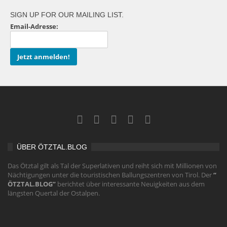
SIGN UP FOR OUR MAILING LIST.
Email-Adresse:
ÜBER ÖTZTAL.BLOG
Das Ötztal gilt als Tal der Superlativen und reiht sich mit Millionen von
Nächtigungen unter die touristischen Ballungszentren von Tirol. Der
“
ÖTZTAL.BLOG”
berichtet über interessante Neuigkeiten aus dem
längsten Quertal der Ostalpen.