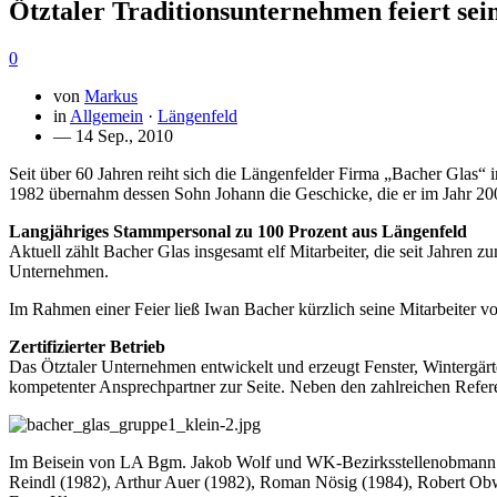
Ötztaler Traditionsunternehmen feiert sei
0
von
Markus
in
Allgemein
·
Längenfeld
— 14 Sep., 2010
Seit über 60 Jahren reiht sich die Längenfelder Firma „Bacher Glas
1982 übernahm dessen Sohn Johann die Geschicke, die er im Jahr 20
Langjähriges Stammpersonal zu 100 Prozent aus Längenfeld
Aktuell zählt Bacher Glas insgesamt elf Mitarbeiter, die seit Jahre
Unternehmen.
Im Rahmen einer Feier ließ Iwan Bacher kürzlich seine Mitarbeiter
Zertifizierter Betrieb
Das Ötztaler Unternehmen entwickelt und erzeugt Fenster, Wintergär
kompetenter Ansprechpartner zur Seite. Neben den zahlreichen Referen
Im Beisein von LA Bgm. Jakob Wolf und WK-Bezirksstellenobmann Har
Reindl (1982), Arthur Auer (1982), Roman Nösig (1984), Robert Obw