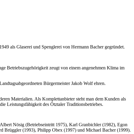
 1949 als Glaserei und Spenglerei von Hermann Bacher gegründet.
e lange Betriebszugehörigkeit zeugt von einem angenehmen Klima im
 Landtagsabgeordneten Bürgermeister Jakob Wolf ehren.
nderen Materialien. Als Komplettanbieter steht man dem Kunden als
ie Leistungsfähigkeit des Ötztaler Traditionsbetriebes.
ert Nösig (Betriebseintritt 1975), Karl Granbichler (1982), Egon
rd Brüggler (1993), Philipp Obex (1997) und Michael Bacher (1999).