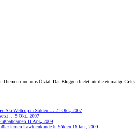
er Themen rund ums Ötztal. Das Bloggen bietet mir die einmalige Gelegen
den Ski Weltcup in Sölden …
21 Okt., 2007
esetzt …
5 Okt., 2007
 Fußballdamen
11 Apr., 2009
chüler lernen Lawinenkunde in Sölden
16 Jan., 2009