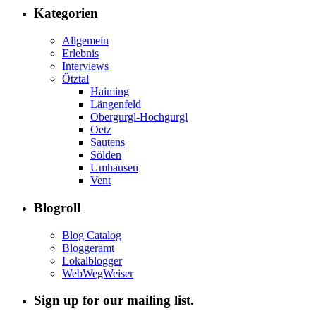
Kategorien
Allgemein
Erlebnis
Interviews
Ötztal
Haiming
Längenfeld
Obergurgl-Hochgurgl
Oetz
Sautens
Sölden
Umhausen
Vent
Blogroll
Blog Catalog
Bloggeramt
Lokalblogger
WebWegWeiser
Sign up for our mailing list.