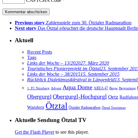
CAPTCHA Code
*
Previous story
Zahlenspiele zum 30. Ötztaler Radmarathon
Next story
Das Ötztal erleuchtet die deutsche Hauptstadt Berli
Aktuell
Recent Posts
Tags
Links der Woche – 13/2020
27. März 2020
Touristisches Pionierprojekt im Ötztal
23. September 201
Links der Woche – 38/2015
15. September 2015
Rückblick Dialektmusikfestival in Längenfeld
13. Septem
Aqua Dome
AREA 47
1. FC Nürnberg
Advent
Berge
Bergrettung
Obergurgl
Obergurgl-Hochgurgl
Oetz
Radfahre
Ötztal
Wandern
Ötztaler Radmarathon
Ötztal Tourismus
Aktuelle Sendung Ötztal TV
Get the Flash Player
to see this player.