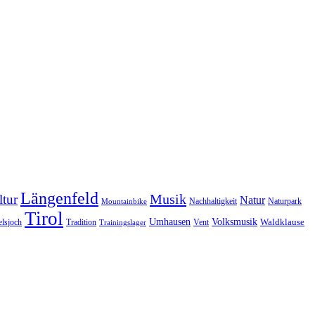
Längenfeld
Musik
tur
Natur
Nachhaltigkeit
Naturpark
Mountainbike
Tirol
Volksmusik
Umhausen
Waldklause
Vent
lsjoch
Tradition
Trainingslager