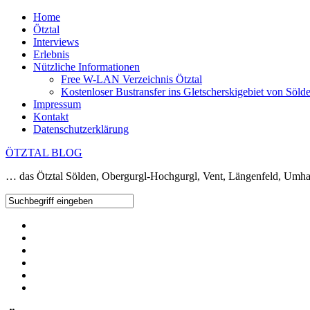
Home
Ötztal
Interviews
Erlebnis
Nützliche Informationen
Free W-LAN Verzeichnis Ötztal
Kostenloser Bustransfer ins Gletscherskigebiet von Söld
Impressum
Kontakt
Datenschutzerklärung
ÖTZTAL BLOG
… das Ötztal Sölden, Obergurgl-Hochgurgl, Vent, Längenfeld, Umha