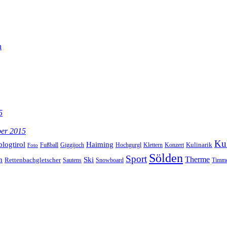
n
5
ber 2015
Kul
blogtirol
Haiming
Kulinarik
Hochgurgl
Klettern
Konzert
Fußball
Giggijoch
Foto
Sölden
Sport
Therme
n
Ski
Rettenbachgletscher
Sautens
Snowboard
Timme