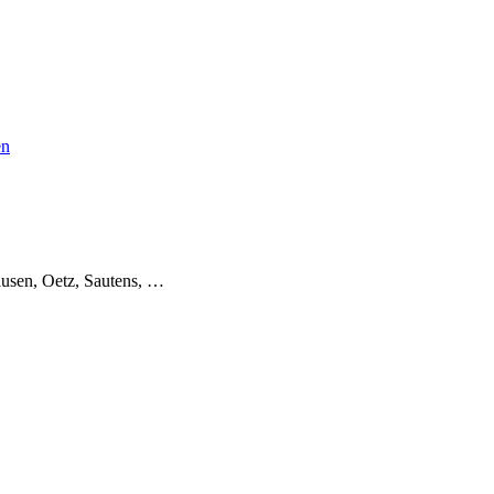
en
usen, Oetz, Sautens, …