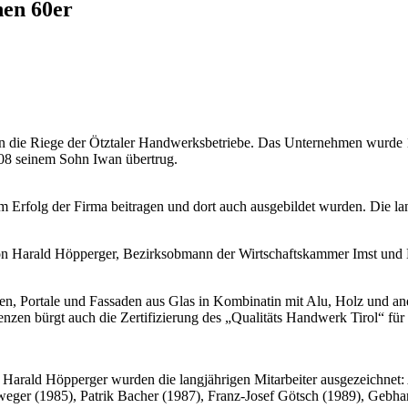
nen 60er
“ in die Riege der Ötztaler Handwerksbetriebe. Das Unternehmen wurde
08 seinem Sohn Iwan übertrug.
n zum Erfolg der Firma beitragen und dort auch ausgebildet wurden. Di
 von Harald Höpperger, Bezirksobmann der Wirtschaftskammer Imst und
ten, Portale und Fassaden aus Glas in Kombinatin mit Alu, Holz und a
zen bürgt auch die Zertifizierung des „Qualitäts Handwerk Tirol“ für d
ald Höpperger wurden die langjährigen Mitarbeiter ausgezeichnet: Alb
eger (1985), Patrik Bacher (1987), Franz-Josef Götsch (1989), Gebha