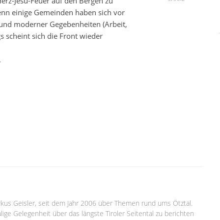
Herz-Jesu-Feuer auf den Bergen zu
enn einige Gemeinden haben sich vor
grund moderner Gegebenheiten (Arbeit,
s scheint sich die Front wieder
.
arkus Geisler, seit dem Jahr 2006 über Themen rund ums Ötztal.
lige Gelegenheit über das längste Tiroler Seitental zu berichten