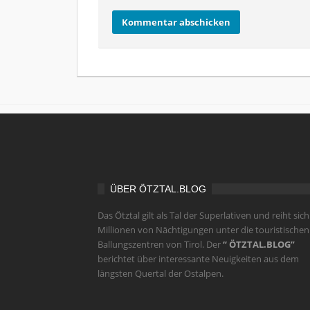
ÜBER ÖTZTAL.BLOG
Das Ötztal gilt als Tal der Superlativen und reiht sich
Millionen von Nächtigungen unter die touristischen
Ballungszentren von Tirol. Der
“ ÖTZTAL.BLOG”
berichtet über interessante Neuigkeiten aus dem
längsten Quertal der Ostalpen.