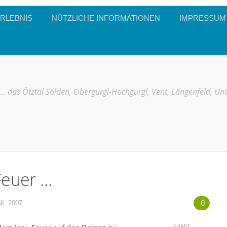
RLEBNIS
NÜTZLICHE INFORMATIONEN
IMPRESSUM
… das Ötztal Sölden, Obergurgl-Hochgurgl, Vent, Längenfeld, U
Feuer …
0
I, 2007
SHARE