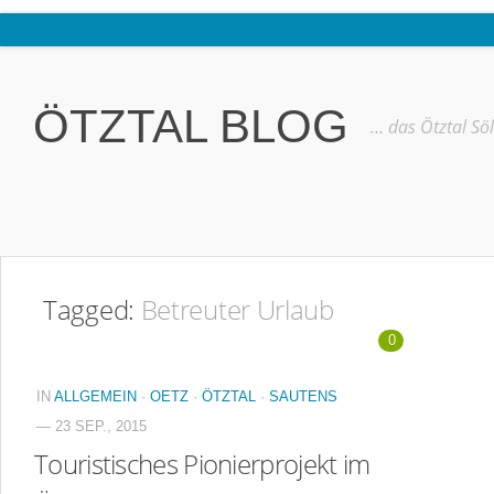
Home
Ötztal
ÖTZTAL BLOG
… das Ötztal Sö
Interviews
Erlebnis
Nützliche Informationen
Free W-LAN Verzeichnis Ötztal
Tagged:
Betreuter Urlaub
Kostenloser Bustransfer ins Gletscherskigebiet von Sölden
0
Impressum
Kontakt
IN
ALLGEMEIN
·
OETZ
·
ÖTZTAL
·
SAUTENS
— 23 SEP., 2015
Datenschutzerklärung
Touristisches Pionierprojekt im