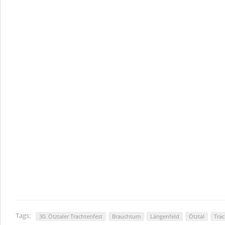
Tags:
30. Ötztaler Trachtenfest
Brauchtum
Längenfeld
Ötztal
Tra