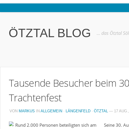
Home
Ötztal
ÖTZTAL BLOG
… das Ötztal Sö
Interviews
Erlebnis
Nützliche Informationen
Free W-LAN Verzeichnis Ötztal
Tausende Besucher beim 30.
Kostenloser Bustransfer ins Gletscherskigebiet von Sölden
Impressum
Trachtenfest
Kontakt
VON
MARKUS
IN
ALLGEMEIN
·
LÄNGENFELD
·
ÖTZTAL
— 17 AUG.,
Datenschutzerklärung
Seine 30. Au