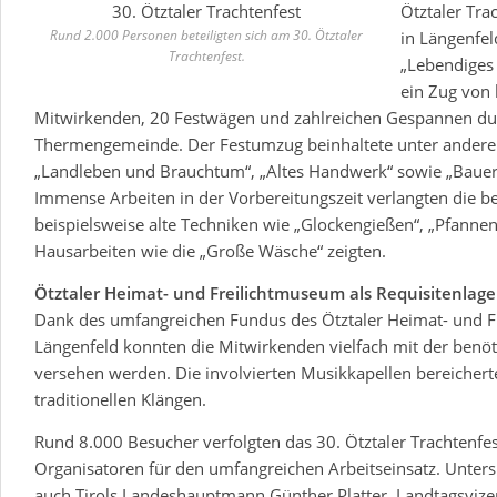
Ötztaler Tra
Rund 2.000 Personen beteiligten sich am 30. Ötztaler
in Längenfeld
Trachtenfest.
„Lebendiges
ein Zug von
Mitwirkenden, 20 Festwägen und zahlreichen Gespannen dur
Thermengemeinde. Der Festumzug beinhaltete unter ande
„Landleben und Brauchtum“, „Altes Handwerk“ sowie „Bauern
Immense Arbeiten in der Vorbereitungszeit verlangten die be
beispielsweise alte Techniken wie „Glockengießen“, „Pfannen
Hausarbeiten wie die „Große Wäsche“ zeigten.
Ötztaler Heimat- und Freilichtmuseum als Requisitenlage
Dank des umfangreichen Fundus des Ötztaler Heimat- und F
Längenfeld konnten die Mitwirkenden vielfach mit der benö
versehen werden. Die involvierten Musikkapellen bereicher
traditionellen Klängen.
Rund 8.000 Besucher verfolgten das 30. Ötztaler Trachtenfe
Organisatoren für den umfangreichen Arbeitseinsatz. Unters
auch Tirols Landeshauptmann Günther Platter, Landtagsvize