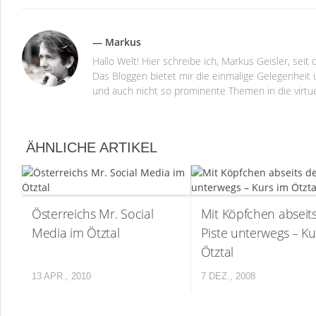
— Markus
Hallo Welt! Hier schreibe ich, Markus Geisler, se
Das Bloggen bietet mir die einmalige Gelegenheit ü
und auch nicht so prominente Themen in die virtu
ÄHNLICHE ARTIKEL
Österreichs Mr. Social
Mit Köpfchen abseit
Media im Ötztal
Piste unterwegs – Ku
Ötztal
13 APR., 2010
7 DEZ., 2008