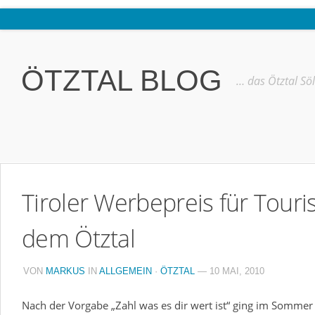
Home
Ötztal
ÖTZTAL BLOG
… das Ötztal Sö
Interviews
Erlebnis
Nützliche Informationen
Free W-LAN Verzeichnis Ötztal
Tiroler Werbepreis für Tour
Kostenloser Bustransfer ins Gletscherskigebiet von Sölden
Impressum
dem Ötztal
Kontakt
VON
MARKUS
IN
ALLGEMEIN
·
ÖTZTAL
— 10 MAI, 2010
Datenschutzerklärung
Nach der Vorgabe „Zahl was es dir wert ist“ ging im Sommer