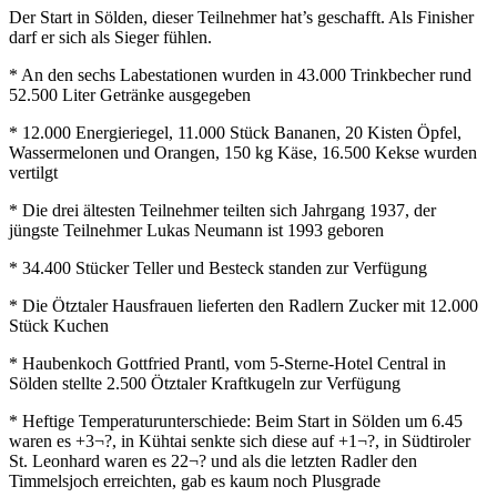
Der Start in Sölden, dieser Teilnehmer hat’s geschafft. Als Finisher
darf er sich als Sieger fühlen.
* An den sechs Labestationen wurden in 43.000 Trinkbecher rund
52.500 Liter Getränke ausgegeben
* 12.000 Energieriegel, 11.000 Stück Bananen, 20 Kisten Öpfel,
Wassermelonen und Orangen, 150 kg Käse, 16.500 Kekse wurden
vertilgt
* Die drei ältesten Teilnehmer teilten sich Jahrgang 1937, der
jüngste Teilnehmer Lukas Neumann ist 1993 geboren
* 34.400 Stücker Teller und Besteck standen zur Verfügung
* Die Ötztaler Hausfrauen lieferten den Radlern Zucker mit 12.000
Stück Kuchen
* Haubenkoch Gottfried Prantl, vom 5-Sterne-Hotel Central in
Sölden stellte 2.500 Ötztaler Kraftkugeln zur Verfügung
* Heftige Temperaturunterschiede: Beim Start in Sölden um 6.45
waren es +3¬?, in Kühtai senkte sich diese auf +1¬?, in Südtiroler
St. Leonhard waren es 22¬? und als die letzten Radler den
Timmelsjoch erreichten, gab es kaum noch Plusgrade