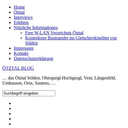
Home
Ötztal
Interviews
Erlebnis
Nützliche Informationen
Free W-LAN Verzeichnis Ötztal
Kostenloser Bustransfer ins Gletscherskigebiet von
Sölden
Impressum
Kontakt
Datenschutzerklärung
ÖTZTAL BLOG
… das Ötztal Sölden, Obergurgl-Hochgurgl, Vent, Längenfeld,
Umhausen, Oetz, Sautens, …