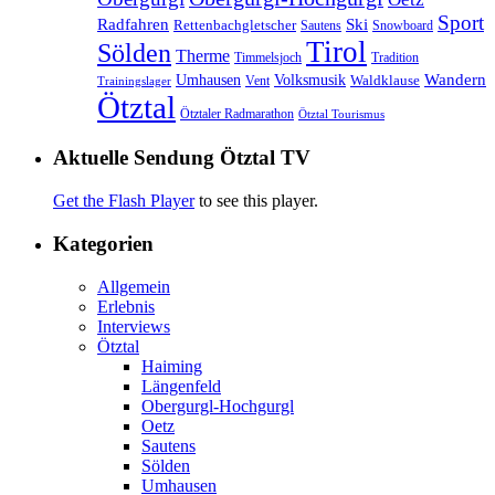
Sport
Radfahren
Ski
Rettenbachgletscher
Sautens
Snowboard
Tirol
Sölden
Therme
Timmelsjoch
Tradition
Volksmusik
Wandern
Umhausen
Waldklause
Vent
Trainingslager
Ötztal
Ötztaler Radmarathon
Ötztal Tourismus
Aktuelle Sendung Ötztal TV
Get the Flash Player
to see this player.
Kategorien
Allgemein
Erlebnis
Interviews
Ötztal
Haiming
Längenfeld
Obergurgl-Hochgurgl
Oetz
Sautens
Sölden
Umhausen