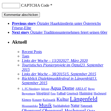
CAPTCHA Code
*
Previous story
Ötztaler Haarkünstlerin unter Österreichs
Friseur-Elite
Next story
Ötztaler Traditionsunternehmen feiert seinen 60er
Aktuell
Recent Posts
Tags
Links der Woche – 13/2020
27. März 2020
Touristisches Pionierprojekt im Ötztal
23. September
2015
Links der Woche – 38/2015
15. September 2015
Rückblick Dialektmusikfestival in Längenfeld
13.
September 2015
Aqua Dome
AREA 47
1. FC Nürnberg
Advent
Berge
blogtirol
Haiming
Hochgurgl
Fußball
Giggijoch
Bergrettung
Foto
Längenfeld
Kultur
Kulinarik
Klettern
Konzert
Musik
Natur
Nachhaltigkeit
Naturpark
Mountainbike
Obergurgl
Obergurgl-Hochgurgl
Oetz