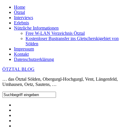
Home
Ötztal
Interviews
Erlebnis
Nützliche Informationen
Free W-LAN Verzeichnis Ötztal
Kostenloser Bustransfer ins Gletscherskigebiet von
Sölden
Impressum
Kontakt
Datenschutzerklärung
ÖTZTAL BLOG
… das Ötztal Sölden, Obergurgl-Hochgurgl, Vent, Längenfeld,
Umhausen, Oetz, Sautens, …