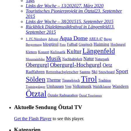
Tags
Links der Woche – 13/2020
27. März 2020
Touristisches Pionierprojekt im Ötztal
23. September
2015
Links der Woche – 38/2015
15. September 2015
Rückblick Dialektmusikfestival in Längenfeld
13.
September 2015
Aqua Dome
AREA 47
1. FC Nürnberg
Advent
Berge
blogtirol
Haiming
Hochgurgl
Fußball
Giggijoch
Bergrettung
Foto
Längenfeld
Kultur
Kulinarik
Klettern
Konzert
Musik
Natur
Nachhaltigkeit
Naturpark
Mountainbike
Obergurgl
Obergurgl-Hochgurgl
Oetz
Sport
Radfahren
Ski
Rettenbachgletscher
Sautens
Snowboard
Tirol
Sölden
Therme
Timmelsjoch
Tradition
Volksmusik
Wandern
Umhausen
Waldklause
Vent
Trainingslager
Ötztal
Ötztaler Radmarathon
Ötztal Tourismus
Aktuelle Sendung Ötztal TV
Get the Flash Player
to see this player.
Kategorien