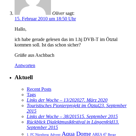
Oliver
sagt:
15. Februar 2010 um 18:50 Uhr
Hallo,
ich habe gerade gelesen das im 1.hj DVB-T im Ötztal
kommen soll. Ist das schon sicher?
Grüße aus Aschbach
Antworten
Aktuell
Recent Posts
Tags
Links der Woche – 13/2020
27. März 2020
Touristisches Pionierprojekt im Ötztal
23. September
2015
Links der Woche – 38/2015
15. September 2015
Rückblick Dialektmusikfestival in Längenfeld
13.
September 2015
Aqua Dome
AREA 47
1. FC Nürnberg
Advent
Berge