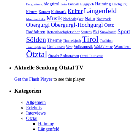
blogtirol
Haiming
Hochgurgl
Fußball
Giggijoch
Bergrettung
Foto
Längenfeld
Kultur
Kulinarik
Klettern
Konzert
Musik
Natur
Nachhaltigkeit
Naturpark
Mountainbike
Obergurgl
Obergurgl-Hochgurgl
Oetz
Sport
Radfahren
Ski
Rettenbachgletscher
Sautens
Snowboard
Tirol
Sölden
Therme
Timmelsjoch
Tradition
Volksmusik
Wandern
Umhausen
Waldklause
Vent
Trainingslager
Ötztal
Ötztaler Radmarathon
Ötztal Tourismus
Aktuelle Sendung Ötztal TV
Get the Flash Player
to see this player.
Kategorien
Allgemein
Erlebnis
Interviews
Ötztal
Haiming
Längenfeld