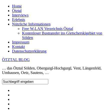
Home
Ötztal
Interviews
Erlebnis
Nützliche Informationen
Free W-LAN Verzeichnis Ötztal
Kostenloser Bustransfer ins Gletscherskigebiet von
Sölden
Impressum
Kontakt
Datenschutzerklärung
ÖTZTAL BLOG
… das Ötztal Sölden, Obergurgl-Hochgurgl, Vent, Längenfeld,
Umhausen, Oetz, Sautens, …