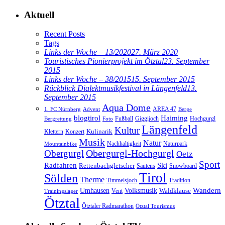
Aktuell
Recent Posts
Tags
Links der Woche – 13/2020
27. März 2020
Touristisches Pionierprojekt im Ötztal
23. September
2015
Links der Woche – 38/2015
15. September 2015
Rückblick Dialektmusikfestival in Längenfeld
13.
September 2015
Aqua Dome
AREA 47
1. FC Nürnberg
Advent
Berge
blogtirol
Haiming
Hochgurgl
Fußball
Giggijoch
Bergrettung
Foto
Längenfeld
Kultur
Kulinarik
Klettern
Konzert
Musik
Natur
Nachhaltigkeit
Naturpark
Mountainbike
Obergurgl
Obergurgl-Hochgurgl
Oetz
Sport
Radfahren
Ski
Rettenbachgletscher
Sautens
Snowboard
Tirol
Sölden
Therme
Timmelsjoch
Tradition
Volksmusik
Wandern
Umhausen
Waldklause
Vent
Trainingslager
Ötztal
Ötztaler Radmarathon
Ötztal Tourismus