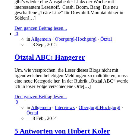
gibt’s wieder eine Ausgabe der Links der Woche mit
interessantem Lesestoff. Crash, Boom, Bang: Die neu
geschaffene „Teäre Line“ für Downhill-Mountainbiker in
Sölden[…]
Den ganzen Beitrag lesen...
0
in
Allgemein
·
Obergurgl-Hochgurgl
·
Ötztal
— 3 Sep., 2015
Ötztal ABC: Hangerer
Um, wie versprochen, die Leser dieses Blogs nicht mit
irgendwelchen beliebigen Meldungen zu malträtieren, muss
eine neue Kategorie her. In der Rubrik „Ötztal ABC“ werde
ich in loser Folge verschiedene Orte[…]
Den ganzen Beitrag lesen...
0
in
Allgemein
·
Interviews
·
Obergurgl-Hochgurgl
·
Ötztal
— 8 Feb., 2014
5 Antworten von Hubert Koler