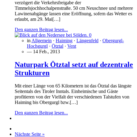
verzögert die Verkehrsfreigabe der
Timmelsjochhochalpenstraße. 50 cm Neuschnee und mehrere
Lawinenabgänge lassen eine Eröffnung, sofern das Wetter es
erlaubt, am 29. Mai[…]
Den ganzen Beitrag lesen...
0
in
Allgemein
·
Haiming
·
Längenfeld
·
Obergurgl-
Hochgurgl
·
Ötztal
·
Vent
— 14 Feb., 2013
Naturpark Ötztal setzt auf dezentrale
Strukturen
Mit einer Länge von 65 Kilometern ist das Ötztal das längste
Seitentals des Tiroler Inntals. Einheimische und Gäste
profitieren von der Vielfalt der verschiedenen Talstufen von
Haiming bis Obergurgl bzw.[…]
Den ganzen Beitrag lesen...
Nächste Seite »