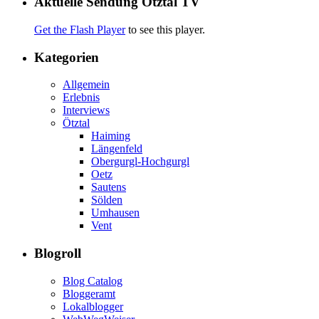
Aktuelle Sendung Ötztal TV
Get the Flash Player
to see this player.
Kategorien
Allgemein
Erlebnis
Interviews
Ötztal
Haiming
Längenfeld
Obergurgl-Hochgurgl
Oetz
Sautens
Sölden
Umhausen
Vent
Blogroll
Blog Catalog
Bloggeramt
Lokalblogger