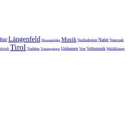
Längenfeld
Musik
tur
Natur
Nachhaltigkeit
Naturpark
Mountainbike
Tirol
Volksmusik
Umhausen
Waldklause
Vent
lsjoch
Tradition
Trainingslager