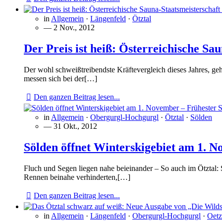
in
Allgemein
·
Längenfeld
·
Ötztal
— 2 Nov., 2012
Der Preis ist heiß: Österreichische Sa
Der wohl schweißtreibendste Kräftevergleich dieses Jahres,
messen sich bei der[…]
Den ganzen Beitrag lesen...
in
Allgemein
·
Obergurgl-Hochgurgl
·
Ötztal
·
Sölden
— 31 Okt., 2012
Sölden öffnet Winterskigebiet am 1. N
Fluch und Segen liegen nahe beieinander – So auch im Ötztal
Rennen beinahe verhinderten,[…]
Den ganzen Beitrag lesen...
in
Allgemein
·
Längenfeld
·
Obergurgl-Hochgurgl
·
Oetz