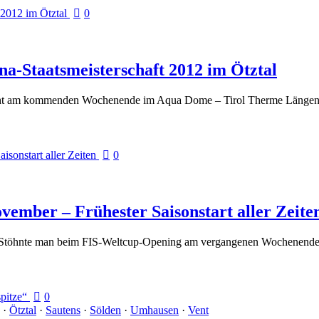
0
una-Staatsmeisterschaft 2012 im Ötztal
 geht am kommenden Wochenende im Aqua Dome – Tirol Therme Längenfe
0
ovember – Frühester Saisonstart aller Zeite
: Stöhnte man beim FIS-Weltcup-Opening am vergangenen Wochenende n
0
·
Ötztal
·
Sautens
·
Sölden
·
Umhausen
·
Vent