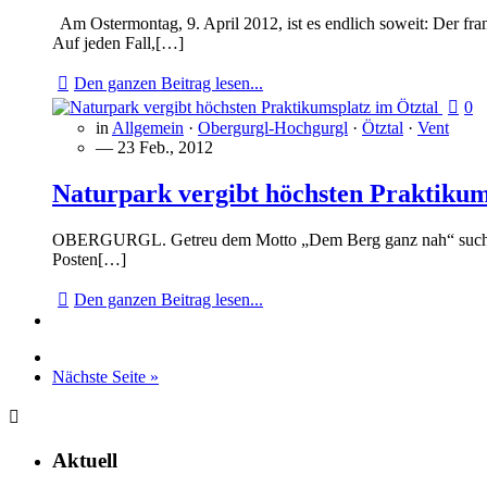
Am Ostermontag, 9. April 2012, ist es endlich soweit: Der fra
Auf jeden Fall,[…]
Den ganzen Beitrag lesen...
0
in
Allgemein
·
Obergurgl-Hochgurgl
·
Ötztal
·
Vent
— 23 Feb., 2012
Naturpark vergibt höchsten Praktikum
OBERGURGL. Getreu dem Motto „Dem Berg ganz nah“ sucht der 
Posten[…]
Den ganzen Beitrag lesen...
Nächste Seite »
Aktuell