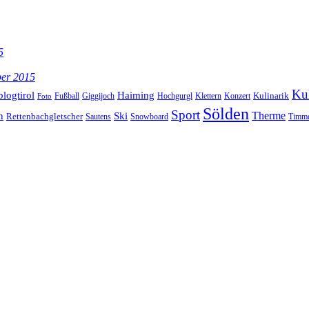
5
ber 2015
Kul
blogtirol
Haiming
Kulinarik
Hochgurgl
Klettern
Konzert
Fußball
Giggijoch
Foto
Sölden
Sport
Therme
n
Ski
Rettenbachgletscher
Sautens
Snowboard
Timme