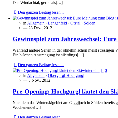
Das Windachtal, gerne als[…]
Den ganzen Beitrag lesen...
in
Allgemein
·
Längenfeld
·
Ötztal
·
Sölden
— 28 Dez., 2012
Gewinnspiel zum Jahreswechsel: Eure 
Während andere Seiten in der ohnehin schon meist stressigen V
Ein bißchen Anstrengung ist allerdings[…]
Den ganzen Beitrag lesen...
0
in
Allgemein
·
Obergurgl-Hochgurgl
— 8 Nov., 2012
Pre-Opening: Hochgurgl läutet den Ski
Nachdem das Winterskigebiet am Giggijoch in Sölden bereits geö
Wochenende[…]
Den ganzen Beitrag lesen...