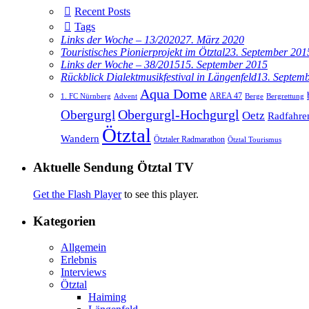
Recent Posts
Tags
Links der Woche – 13/2020
27. März 2020
Touristisches Pionierprojekt im Ötztal
23. September 201
Links der Woche – 38/2015
15. September 2015
Rückblick Dialektmusikfestival in Längenfeld
13. Septem
Aqua Dome
AREA 47
1. FC Nürnberg
Advent
Berge
Bergrettung
Obergurgl
Obergurgl-Hochgurgl
Oetz
Radfahre
Ötztal
Wandern
Ötztaler Radmarathon
Ötztal Tourismus
Aktuelle Sendung Ötztal TV
Get the Flash Player
to see this player.
Kategorien
Allgemein
Erlebnis
Interviews
Ötztal
Haiming