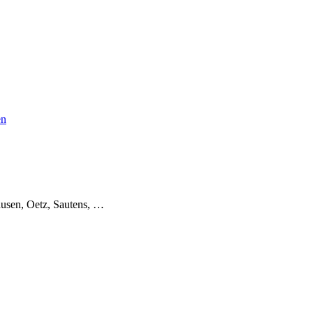
en
usen, Oetz, Sautens, …