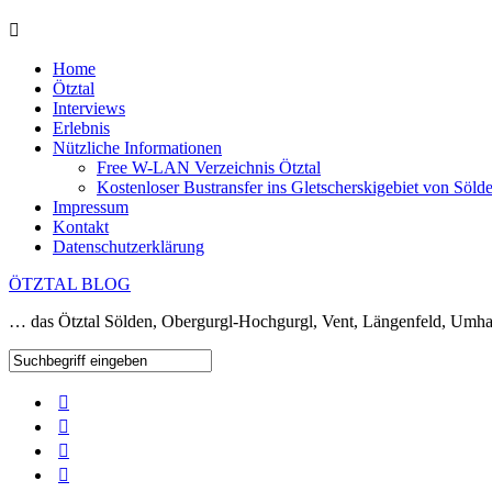
Home
Ötztal
Interviews
Erlebnis
Nützliche Informationen
Free W-LAN Verzeichnis Ötztal
Kostenloser Bustransfer ins Gletscherskigebiet von Söld
Impressum
Kontakt
Datenschutzerklärung
ÖTZTAL BLOG
… das Ötztal Sölden, Obergurgl-Hochgurgl, Vent, Längenfeld, Umha