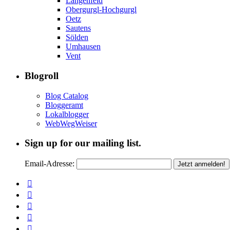
Längenfeld
Obergurgl-Hochgurgl
Oetz
Sautens
Sölden
Umhausen
Vent
Blogroll
Blog Catalog
Bloggeramt
Lokalblogger
WebWegWeiser
Sign up for our mailing list.
Email-Adresse: