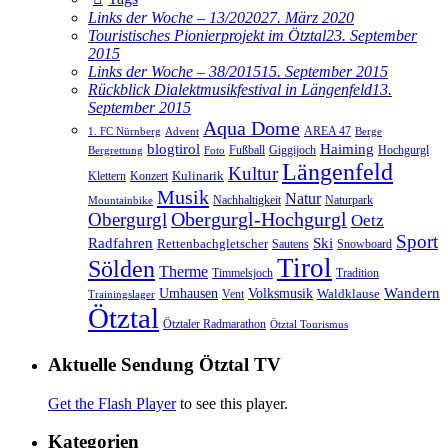
Links der Woche – 13/2020
27. März 2020
Touristisches Pionierprojekt im Ötztal
23. September
2015
Links der Woche – 38/2015
15. September 2015
Rückblick Dialektmusikfestival in Längenfeld
13.
September 2015
Aqua Dome
AREA 47
1. FC Nürnberg
Advent
Berge
blogtirol
Haiming
Hochgurgl
Fußball
Giggijoch
Bergrettung
Foto
Längenfeld
Kultur
Kulinarik
Klettern
Konzert
Musik
Natur
Nachhaltigkeit
Naturpark
Mountainbike
Obergurgl
Obergurgl-Hochgurgl
Oetz
Sport
Radfahren
Ski
Rettenbachgletscher
Sautens
Snowboard
Tirol
Sölden
Therme
Timmelsjoch
Tradition
Volksmusik
Wandern
Umhausen
Waldklause
Vent
Trainingslager
Ötztal
Ötztaler Radmarathon
Ötztal Tourismus
Aktuelle Sendung Ötztal TV
Get the Flash Player
to see this player.
Kategorien