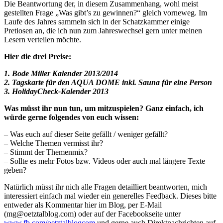
Die Beantwortung der, in diesem Zusammenhang, wohl meist
gestellten Frage „Was gibt’s zu gewinnen?“ gleich vorneweg. Im
Laufe des Jahres sammeln sich in der Schatzkammer einige
Pretiosen an, die ich nun zum Jahreswechsel gern unter meinen
Lesern verteilen möchte.
Hier die drei Preise:
1. Bode Miller Kalender 2013/2014
2. Tagskarte für den AQUA DOME inkl. Sauna für eine Person
3. HolidayCheck-Kalender 2013
Was müsst ihr nun tun, um mitzuspielen? Ganz einfach, ich
würde gerne folgendes von euch wissen:
– Was euch auf dieser Seite gefällt / weniger gefällt?
– Welche Themen vermisst ihr?
– Stimmt der Themenmix?
– Sollte es mehr Fotos bzw. Videos oder auch mal längere Texte
geben?
Natürlich müsst ihr nich alle Fragen detailliert beantworten, mich
interessiert einfach mal wieder ein generelles Feedback. Dieses bitte
entweder als Kommentar hier im Blog, per E-Mail
(mg@oetztalblog.com) oder auf der Facebookseite unter
www.fb.com/oetztalblogcom
und gerne auch Direktnachrichten auf