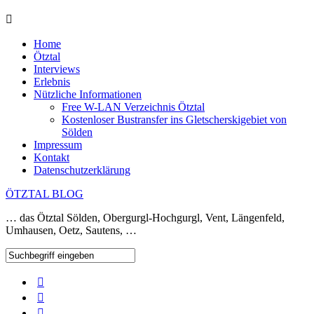
Home
Ötztal
Interviews
Erlebnis
Nützliche Informationen
Free W-LAN Verzeichnis Ötztal
Kostenloser Bustransfer ins Gletscherskigebiet von
Sölden
Impressum
Kontakt
Datenschutzerklärung
ÖTZTAL BLOG
… das Ötztal Sölden, Obergurgl-Hochgurgl, Vent, Längenfeld,
Umhausen, Oetz, Sautens, …