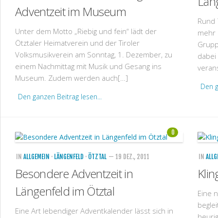
Län
Adventzeit im Museum
Rund 
Unter dem Motto „Riebig und fein“ lädt der
mehr 
Ötztaler Heimatverein und der Tiroler
Grupp
Volksmusikverein am Sonntag, 1. Dezember, zu
dabei
einem Nachmittag mit Musik und Gesang ins
verans
Museum. Zudem werden auch[…]
Den g
Den ganzen Beitrag lesen...
0
IN
ALLGEMEIN
·
LÄNGENFELD
·
ÖTZTAL
— 19 DEZ., 2011
IN
ALLG
Besondere Adventzeit in
Klin
Längenfeld im Ötztal
Eine 
begle
Eine Art lebendiger Adventkalender lässt sich in
heurig