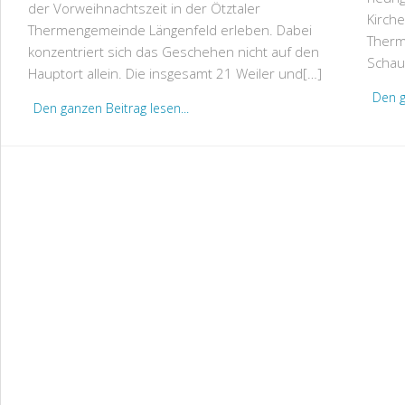
der Vorweihnachtszeit in der Ötztaler
Kirche
Thermengemeinde Längenfeld erleben. Dabei
Therm
konzentriert sich das Geschehen nicht auf den
Schau
Hauptort allein. Die insgesamt 21 Weiler und[…]
Den g
Den ganzen Beitrag lesen...