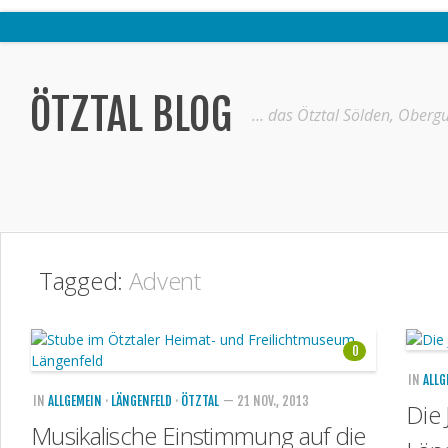
Home
Ötztal
ÖTZTAL BLOG
… das Ötztal Sölden, Obergu
Interviews
Erlebnis
Nützliche Informationen
Free W-LAN Verzeichnis Ötztal
Tagged:
Advent
Kostenloser Bustransfer ins Gletscherskigebiet von Sölden
Impressum
0
Kontakt
IN
ALLG
Datenschutzerklärung
IN
ALLGEMEIN
·
LÄNGENFELD
·
ÖTZTAL
— 21 NOV., 2013
Die 
Musikalische Einstimmung auf die