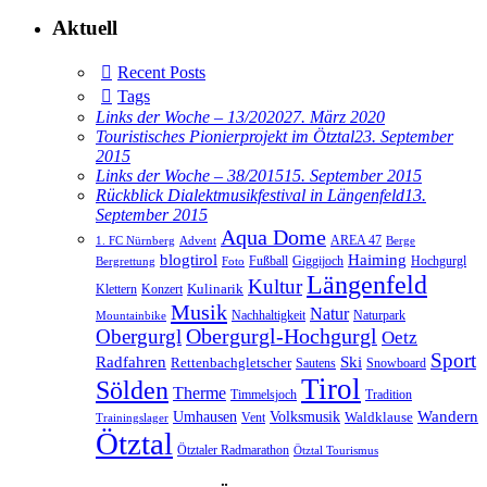
Aktuell
Recent Posts
Tags
Links der Woche – 13/2020
27. März 2020
Touristisches Pionierprojekt im Ötztal
23. September
2015
Links der Woche – 38/2015
15. September 2015
Rückblick Dialektmusikfestival in Längenfeld
13.
September 2015
Aqua Dome
AREA 47
1. FC Nürnberg
Advent
Berge
blogtirol
Haiming
Hochgurgl
Fußball
Giggijoch
Bergrettung
Foto
Längenfeld
Kultur
Kulinarik
Klettern
Konzert
Musik
Natur
Nachhaltigkeit
Naturpark
Mountainbike
Obergurgl
Obergurgl-Hochgurgl
Oetz
Sport
Radfahren
Ski
Rettenbachgletscher
Sautens
Snowboard
Tirol
Sölden
Therme
Timmelsjoch
Tradition
Volksmusik
Wandern
Umhausen
Waldklause
Vent
Trainingslager
Ötztal
Ötztaler Radmarathon
Ötztal Tourismus