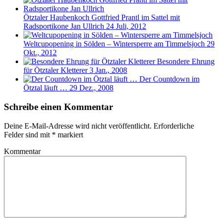
Ötztaler Haubenkoch Gottfried Prantl im Sattel mit
Radsportikone Jan Ullrich
24 Juli, 2012
Weltcupopening in Sölden – Wintersperre am Timmelsjoch
29
Okt., 2012
Besondere Ehrung
für Ötztaler Kletterer
3 Jan., 2008
Der Countdown im
Ötztal läuft …
29 Dez., 2008
Schreibe einen Kommentar
Deine E-Mail-Adresse wird nicht veröffentlicht.
Erforderliche
Felder sind mit
*
markiert
Kommentar