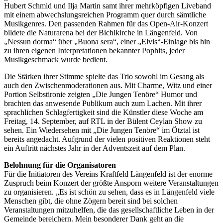
Hubert Schmid und Ilja Martin samt ihrer mehrköpfigen Liveband
mit einem abwechslungsreichen Programm quer durch sämtliche
Musikgenres. Den passenden Rahmen für das Open-Air-Konzert
bildete die Naturarena bei der Bichlkirche in Längenfeld. Von
„Nessun dorma“ über „Buona sera“, einer „Elvis“-Einlage bis hin
zu ihren eigenen Interpretationen bekannter Pophits, jeder
Musikgeschmack wurde bedient.
Die Stärken ihrer Stimme spielte das Trio sowohl im Gesang als
auch den Zwischenmoderationen aus. Mit Charme, Witz und einer
Portion Selbstironie zeigten „Die Jungen Tenöre“ Humor und
brachten das anwesende Publikum auch zum Lachen. Mit ihrer
sprachlichen Schlagfertigkeit sind die Künstler diese Woche am
Freitag, 14. September, auf RTL in der Bülent Ceylan Show zu
sehen. Ein Wiedersehen mit „Die Jungen Tenöre“ im Ötztal ist
bereits angedacht. Aufgrund der vielen positiven Reaktionen steht
ein Auftritt nächstes Jahr in der Adventszeit auf dem Plan.
Belohnung für die Organisatoren
Für die Initiatoren des Vereins Kraftfeld Längenfeld ist der enorme
Zuspruch beim Konzert der größte Ansporn weitere Veranstaltungen
zu organisieren. „Es ist schön zu sehen, dass es in Längenfeld viele
Menschen gibt, die ohne Zögern bereit sind bei solchen
Veranstaltungen mitzuhelfen, die das gesellschaftliche Leben in der
Gemeinde bereichern. Mein besonderer Dank geht an die