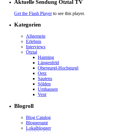
Aktuelle Sendung Ötztal TV
Get the Flash Player
to see this player.
Kategorien
Allgemein
Erlebnis
Interviews
Ötztal
Haiming
Längenfeld
Obergurgl-Hochgurgl
Oetz
Sautens
Sölden
Umhausen
Vent
Blogroll
Blog Catalog
Bloggeramt
Lokalblogger