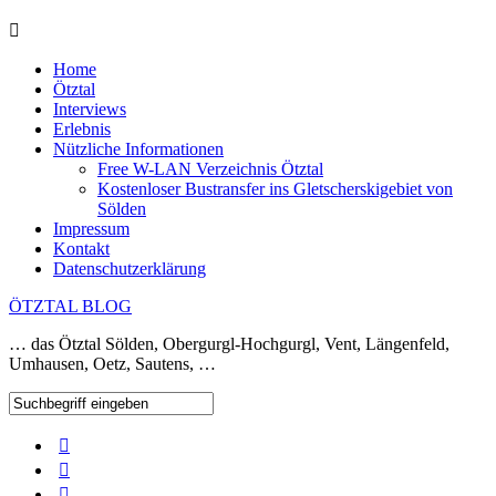
Home
Ötztal
Interviews
Erlebnis
Nützliche Informationen
Free W-LAN Verzeichnis Ötztal
Kostenloser Bustransfer ins Gletscherskigebiet von
Sölden
Impressum
Kontakt
Datenschutzerklärung
ÖTZTAL BLOG
… das Ötztal Sölden, Obergurgl-Hochgurgl, Vent, Längenfeld,
Umhausen, Oetz, Sautens, …