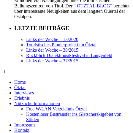
Millionen von Nächtigungen unter die touristischen
Ballungszentren von Tirol. Der
“ ÖTZTAL.BLOG”
berichtet
über interessante Neuigkeiten aus dem längsten Quertal der
Ostalpen.
LETZTE BEITRÄGE
Links der Woche – 13/2020
Touristisches Pionierprojekt im Ötztal
Links der Woche – 38/2015
Rückblick Dialektmusikfestival in Längenfeld
Links der Woche – 37/2015
Home
Ötztal
Interviews
Erlebnis
Nützliche Informationen
Free W-LAN Verzeichnis Ötztal
Kostenloser Bustransfer ins Gletscherskigebiet von
Sölden
Impressum
Kontakt