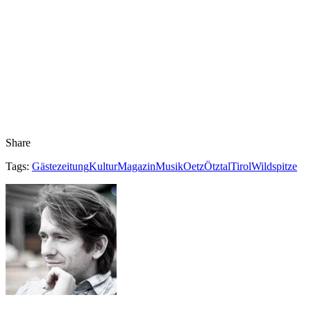
Share
Tags:
Gästezeitung
Kultur
Magazin
Musik
Oetz
Ötztal
Tirol
Wildspitze