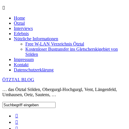
Home
Ötztal
Interviews
Erlebnis
Nützliche Informationen
Free W-LAN Verzeichnis Ötztal
Kostenloser Bustransfer ins Gletscherskigebiet von
Sölden
Impressum
Kontakt
Datenschutzerklärung
ÖTZTAL BLOG
… das Ötztal Sölden, Obergurgl-Hochgurgl, Vent, Längenfeld,
Umhausen, Oetz, Sautens, …