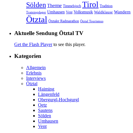
Tirol
Sölden
Therme
Timmelsjoch
Tradition
Volksmusik
Wandern
Umhausen
Waldklause
Vent
Trainingslager
Ötztal
Ötztaler Radmarathon
Ötztal Tourismus
Aktuelle Sendung Ötztal TV
Get the Flash Player
to see this player.
Kategorien
Allgemein
Erlebnis
Interviews
Ötztal
Haiming
Längenfeld
Obergurgl-Hochgurgl
Oetz
Sautens
Sölden
Umhausen
Vent