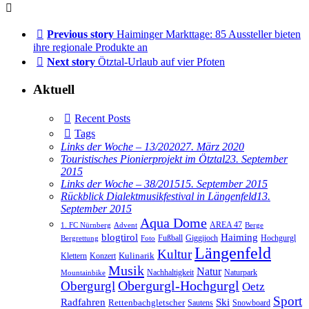
Previous story
Haiminger Markttage: 85 Aussteller bieten
ihre regionale Produkte an
Next story
Ötztal-Urlaub auf vier Pfoten
Aktuell
Recent Posts
Tags
Links der Woche – 13/2020
27. März 2020
Touristisches Pionierprojekt im Ötztal
23. September
2015
Links der Woche – 38/2015
15. September 2015
Rückblick Dialektmusikfestival in Längenfeld
13.
September 2015
Aqua Dome
AREA 47
1. FC Nürnberg
Advent
Berge
blogtirol
Haiming
Hochgurgl
Fußball
Giggijoch
Bergrettung
Foto
Längenfeld
Kultur
Kulinarik
Klettern
Konzert
Musik
Natur
Nachhaltigkeit
Naturpark
Mountainbike
Obergurgl
Obergurgl-Hochgurgl
Oetz
Sport
Radfahren
Ski
Rettenbachgletscher
Sautens
Snowboard