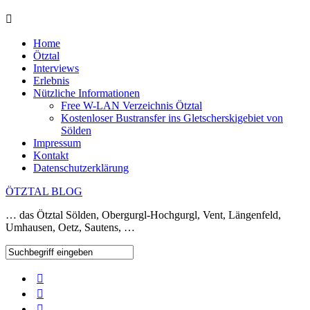
Home
Ötztal
Interviews
Erlebnis
Nützliche Informationen
Free W-LAN Verzeichnis Ötztal
Kostenloser Bustransfer ins Gletscherskigebiet von
Sölden
Impressum
Kontakt
Datenschutzerklärung
ÖTZTAL BLOG
… das Ötztal Sölden, Obergurgl-Hochgurgl, Vent, Längenfeld,
Umhausen, Oetz, Sautens, …