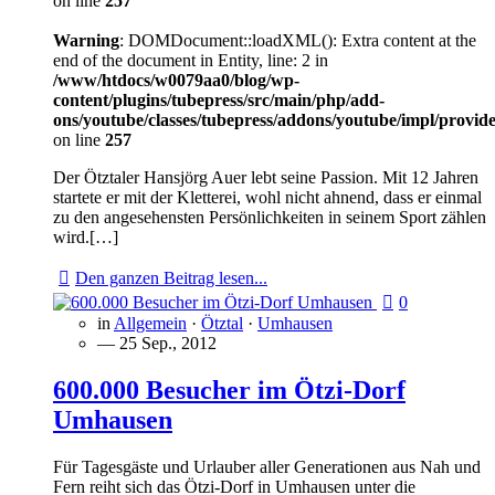
on line
257
Warning
: DOMDocument::loadXML(): Extra content at the
end of the document in Entity, line: 2 in
/www/htdocs/w0079aa0/blog/wp-
content/plugins/tubepress/src/main/php/add-
ons/youtube/classes/tubepress/addons/youtube/impl/provi
on line
257
Der Ötztaler Hansjörg Auer lebt seine Passion. Mit 12 Jahren
startete er mit der Kletterei, wohl nicht ahnend, dass er einmal
zu den angesehensten Persönlichkeiten in seinem Sport zählen
wird.[…]
Den ganzen Beitrag lesen...
0
in
Allgemein
·
Ötztal
·
Umhausen
— 25 Sep., 2012
600.000 Besucher im Ötzi-Dorf
Umhausen
Für Tagesgäste und Urlauber aller Generationen aus Nah und
Fern reiht sich das Ötzi-Dorf in Umhausen unter die