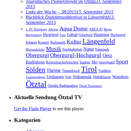
Touristisches Pionierprojekt im Ötztal
23. September
2015
Links der Woche – 38/2015
15. September 2015
Rückblick Dialektmusikfestival in Längenfeld
13.
September 2015
Aqua Dome
AREA 47
1. FC Nürnberg
Advent
Berge
blogtirol
Haiming
Hochgurgl
Fußball
Giggijoch
Bergrettung
Foto
Längenfeld
Kultur
Kulinarik
Klettern
Konzert
Musik
Natur
Nachhaltigkeit
Naturpark
Mountainbike
Obergurgl
Obergurgl-Hochgurgl
Oetz
Sport
Radfahren
Ski
Rettenbachgletscher
Sautens
Snowboard
Tirol
Sölden
Therme
Timmelsjoch
Tradition
Volksmusik
Wandern
Umhausen
Waldklause
Vent
Trainingslager
Ötztal
Ötztaler Radmarathon
Ötztal Tourismus
Aktuelle Sendung Ötztal TV
Get the Flash Player
to see this player.
Kategorien