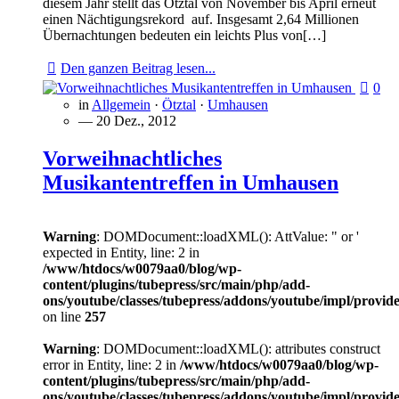
diesem Jahr stellt das Ötztal von November bis April erneut
einen Nächtigungsrekord auf. Insgesamt 2,64 Millionen
Übernachtungen bedeuten ein leichts Plus von[…]
Den ganzen Beitrag lesen...
0
in
Allgemein
·
Ötztal
·
Umhausen
— 20 Dez., 2012
Vorweihnachtliches
Musikantentreffen in Umhausen
Warning
: DOMDocument::loadXML(): AttValue: " or '
expected in Entity, line: 2 in
/www/htdocs/w0079aa0/blog/wp-
content/plugins/tubepress/src/main/php/add-
ons/youtube/classes/tubepress/addons/youtube/impl/provi
on line
257
Warning
: DOMDocument::loadXML(): attributes construct
error in Entity, line: 2 in
/www/htdocs/w0079aa0/blog/wp-
content/plugins/tubepress/src/main/php/add-
ons/youtube/classes/tubepress/addons/youtube/impl/provi