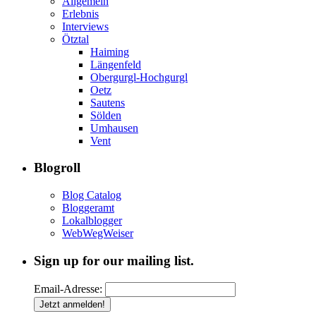
Allgemein
Erlebnis
Interviews
Ötztal
Haiming
Längenfeld
Obergurgl-Hochgurgl
Oetz
Sautens
Sölden
Umhausen
Vent
Blogroll
Blog Catalog
Bloggeramt
Lokalblogger
WebWegWeiser
Sign up for our mailing list.
Email-Adresse: