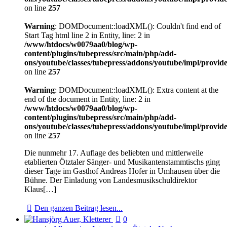
on line
257
Warning
: DOMDocument::loadXML(): Couldn't find end of
Start Tag html line 2 in Entity, line: 2 in
/www/htdocs/w0079aa0/blog/wp-
content/plugins/tubepress/src/main/php/add-
ons/youtube/classes/tubepress/addons/youtube/impl/provi
on line
257
Warning
: DOMDocument::loadXML(): Extra content at the
end of the document in Entity, line: 2 in
/www/htdocs/w0079aa0/blog/wp-
content/plugins/tubepress/src/main/php/add-
ons/youtube/classes/tubepress/addons/youtube/impl/provi
on line
257
Die nunmehr 17. Auflage des beliebten und mittlerweile
etablierten Ötztaler Sänger- und Musikantenstammtischs ging
dieser Tage im Gasthof Andreas Hofer in Umhausen über die
Bühne. Der Einladung von Landesmusikschuldirektor
Klaus[…]
Den ganzen Beitrag lesen...
0