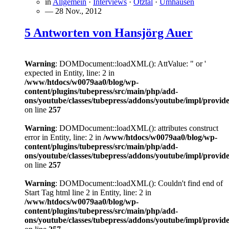
in
Allgemein
·
Interviews
·
Ötztal
·
Umhausen
— 28 Nov., 2012
5 Antworten von Hansjörg Auer
Warning
: DOMDocument::loadXML(): AttValue: " or '
expected in Entity, line: 2 in
/www/htdocs/w0079aa0/blog/wp-
content/plugins/tubepress/src/main/php/add-
ons/youtube/classes/tubepress/addons/youtube/impl/provi
on line
257
Warning
: DOMDocument::loadXML(): attributes construct
error in Entity, line: 2 in
/www/htdocs/w0079aa0/blog/wp-
content/plugins/tubepress/src/main/php/add-
ons/youtube/classes/tubepress/addons/youtube/impl/provi
on line
257
Warning
: DOMDocument::loadXML(): Couldn't find end of
Start Tag html line 2 in Entity, line: 2 in
/www/htdocs/w0079aa0/blog/wp-
content/plugins/tubepress/src/main/php/add-
ons/youtube/classes/tubepress/addons/youtube/impl/provi