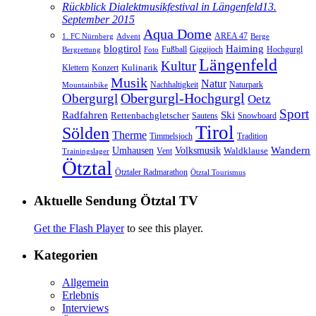
Rückblick Dialektmusikfestival in Längenfeld
13.
September 2015
Aqua Dome
AREA 47
1. FC Nürnberg
Advent
Berge
blogtirol
Haiming
Hochgurgl
Fußball
Giggijoch
Bergrettung
Foto
Längenfeld
Kultur
Kulinarik
Klettern
Konzert
Musik
Natur
Nachhaltigkeit
Naturpark
Mountainbike
Obergurgl
Obergurgl-Hochgurgl
Oetz
Sport
Radfahren
Ski
Rettenbachgletscher
Sautens
Snowboard
Tirol
Sölden
Therme
Timmelsjoch
Tradition
Volksmusik
Wandern
Umhausen
Waldklause
Vent
Trainingslager
Ötztal
Ötztaler Radmarathon
Ötztal Tourismus
Aktuelle Sendung Ötztal TV
Get the Flash Player
to see this player.
Kategorien
Allgemein
Erlebnis
Interviews