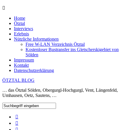
Home
Ötztal
Interviews
Erlebnis
Nützliche Informationen
Free W-LAN Verzeichnis Ötztal
Kostenloser Bustransfer ins Gletscherskigebiet von
Sölden
Impressum
Kontakt
Datenschutzerklärung
ÖTZTAL BLOG
… das Ötztal Sölden, Obergurgl-Hochgurgl, Vent, Längenfeld,
Umhausen, Oetz, Sautens, …