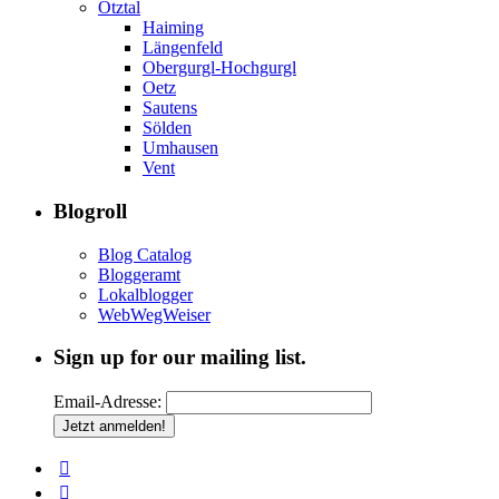
Ötztal
Haiming
Längenfeld
Obergurgl-Hochgurgl
Oetz
Sautens
Sölden
Umhausen
Vent
Blogroll
Blog Catalog
Bloggeramt
Lokalblogger
WebWegWeiser
Sign up for our mailing list.
Email-Adresse: