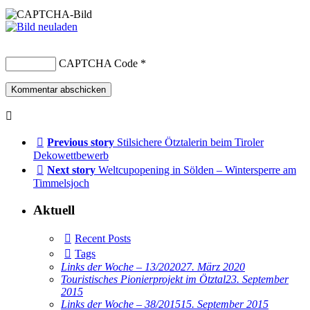
CAPTCHA Code
*
Previous story
Stilsichere Ötztalerin beim Tiroler
Dekowettbewerb
Next story
Weltcupopening in Sölden – Wintersperre am
Timmelsjoch
Aktuell
Recent Posts
Tags
Links der Woche – 13/2020
27. März 2020
Touristisches Pionierprojekt im Ötztal
23. September
2015
Links der Woche – 38/2015
15. September 2015