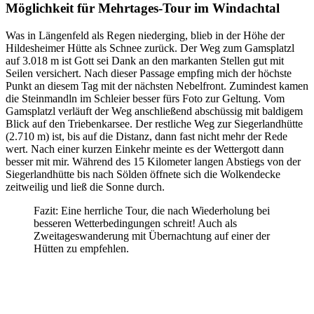
Möglichkeit für Mehrtages-Tour im Windachtal
Was in Längenfeld als Regen niederging, blieb in der Höhe der
Hildesheimer Hütte als Schnee zurück. Der Weg zum Gamsplatzl
auf 3.018 m ist Gott sei Dank an den markanten Stellen gut mit
Seilen versichert. Nach dieser Passage empfing mich der höchste
Punkt an diesem Tag mit der nächsten Nebelfront. Zumindest kamen
die Steinmandln im Schleier besser fürs Foto zur Geltung. Vom
Gamsplatzl verläuft der Weg anschließend abschüssig mit baldigem
Blick auf den Triebenkarsee. Der restliche Weg zur Siegerlandhütte
(2.710 m) ist, bis auf die Distanz, dann fast nicht mehr der Rede
wert. Nach einer kurzen Einkehr meinte es der Wettergott dann
besser mit mir. Während des 15 Kilometer langen Abstiegs von der
Siegerlandhütte bis nach Sölden öffnete sich die Wolkendecke
zeitweilig und ließ die Sonne durch.
Fazit: Eine herrliche Tour, die nach Wiederholung bei
besseren Wetterbedingungen schreit! Auch als
Zweitageswanderung mit Übernachtung auf einer der
Hütten zu empfehlen.