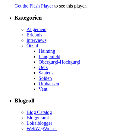
Get the Flash Player
to see this player.
Kategorien
Allgemein
Erlebnis
Interviews
Ötztal
Haiming
Längenfeld
Obergurgl-Hochgurgl
Oetz
Sautens
Sölden
Umhausen
Vent
Blogroll
Blog Catalog
Bloggeramt
Lokalblogger
WebWegWeiser