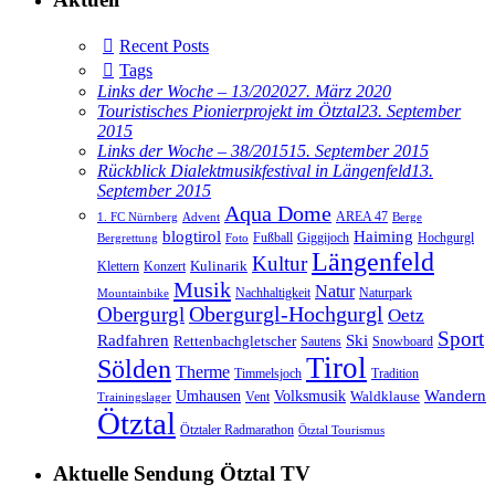
Recent Posts
Tags
Links der Woche – 13/2020
27. März 2020
Touristisches Pionierprojekt im Ötztal
23. September
2015
Links der Woche – 38/2015
15. September 2015
Rückblick Dialektmusikfestival in Längenfeld
13.
September 2015
Aqua Dome
AREA 47
1. FC Nürnberg
Advent
Berge
blogtirol
Haiming
Hochgurgl
Fußball
Giggijoch
Bergrettung
Foto
Längenfeld
Kultur
Kulinarik
Klettern
Konzert
Musik
Natur
Nachhaltigkeit
Naturpark
Mountainbike
Obergurgl
Obergurgl-Hochgurgl
Oetz
Sport
Radfahren
Ski
Rettenbachgletscher
Sautens
Snowboard
Tirol
Sölden
Therme
Timmelsjoch
Tradition
Volksmusik
Wandern
Umhausen
Waldklause
Vent
Trainingslager
Ötztal
Ötztaler Radmarathon
Ötztal Tourismus
Aktuelle Sendung Ötztal TV