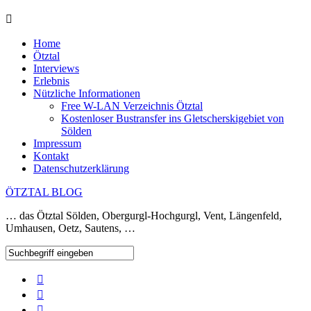
Home
Ötztal
Interviews
Erlebnis
Nützliche Informationen
Free W-LAN Verzeichnis Ötztal
Kostenloser Bustransfer ins Gletscherskigebiet von
Sölden
Impressum
Kontakt
Datenschutzerklärung
ÖTZTAL BLOG
… das Ötztal Sölden, Obergurgl-Hochgurgl, Vent, Längenfeld,
Umhausen, Oetz, Sautens, …