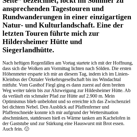
Seite“ bezeichnet, lockt im Sommer zu
ansprechenden Tagestouren und
Rundwanderungen in einer einzigartigen
Natur- und Kulturlandschaft. Eine der
letzten Touren führte mich zur
Hildersheimer Hütte und
Siegerlandhütte.
Nach heftigen Regenfällen am Vortag startete ich mit der Hoffnung,
dass sich die Wolken am Vormittag lichten nach Sölden. Die ersten
Höhenmeter ersparte ich mir an diesem Tag, indem ich im Linien-
Kleinbus der Ötztaler Verkehrsgesellschaft bis ins Windachtal
mitfuhr. Vom Gasthof Fiegl ging es dann zuerst auf dem breiten
Weg weiter talein bis zur Abzweigung zur Hildesheimer Hütte. Ab
da verläuft ein schmaler Pfad zur Hütte auf 2.900 m. Mein
Optimismus blieb unbelohnt und so erreichte ich das Zwischenziel
bei dichtem Nebel. Den Ausblick auf Pfaffenferner und
Pfaffenschneide konnte ich mir aufgrund der Wettersituation
abschminken, stattdessen hieß es Wärme tanken am Kachelofen in
der Gaststube und zur Stärkung eine Hauswurst mit Brot essen.
Auch fein. 🙂