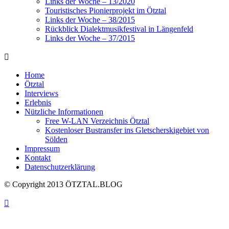
Links der Woche – 13/2020
Touristisches Pionierprojekt im Ötztal
Links der Woche – 38/2015
Rückblick Dialektmusikfestival in Längenfeld
Links der Woche – 37/2015
Home
Ötztal
Interviews
Erlebnis
Nützliche Informationen
Free W-LAN Verzeichnis Ötztal
Kostenloser Bustransfer ins Gletscherskigebiet von
Sölden
Impressum
Kontakt
Datenschutzerklärung
© Copyright 2013 ÖTZTAL.BLOG