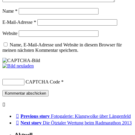
Name
*
E-Mail-Adresse
*
Website
Name, E-Mail-Adresse und Website in diesem Browser für
meinen nächsten Kommentar speichern.
CAPTCHA Code
*
Previous story
Fotogalerie: Klangwolke über Längenfeld
Next story
Die Ötztaler Wertung beim Radmarathon 2013
Aktuell