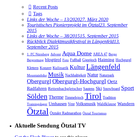
Recent Posts
Tags
Links der Woche – 13/2020
27. März 2020
Touristisches Pionierprojekt im Ötztal
23. September
2015
Links der Woche – 38/2015
15. September 2015
Rückblick Dialektmusikfestival in Längenfeld
13.
September 2015
Aqua Dome
AREA 47
1. FC Nürnberg
Advent
Berge
blogtirol
Haiming
Hochgurgl
Fußball
Giggijoch
Bergrettung
Foto
Längenfeld
Kultur
Kulinarik
Klettern
Konzert
Musik
Natur
Nachhaltigkeit
Naturpark
Mountainbike
Obergurgl
Obergurgl-Hochgurgl
Oetz
Sport
Radfahren
Ski
Rettenbachgletscher
Sautens
Snowboard
Tirol
Sölden
Therme
Timmelsjoch
Tradition
Volksmusik
Wandern
Umhausen
Waldklause
Vent
Trainingslager
Ötztal
Ötztaler Radmarathon
Ötztal Tourismus
Aktuelle Sendung Ötztal TV