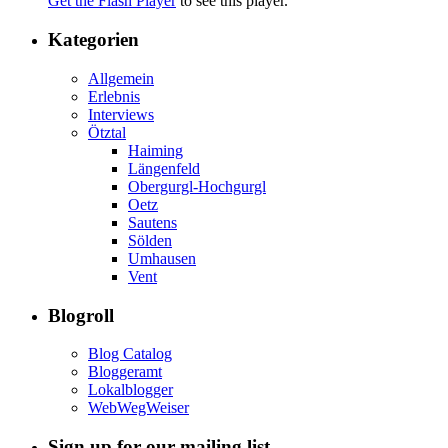
Get the Flash Player
to see this player.
Kategorien
Allgemein
Erlebnis
Interviews
Ötztal
Haiming
Längenfeld
Obergurgl-Hochgurgl
Oetz
Sautens
Sölden
Umhausen
Vent
Blogroll
Blog Catalog
Bloggeramt
Lokalblogger
WebWegWeiser
Sign up for our mailing list.