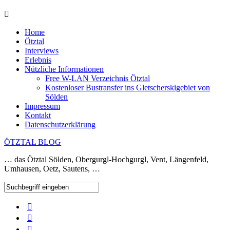
Home
Ötztal
Interviews
Erlebnis
Nützliche Informationen
Free W-LAN Verzeichnis Ötztal
Kostenloser Bustransfer ins Gletscherskigebiet von
Sölden
Impressum
Kontakt
Datenschutzerklärung
ÖTZTAL BLOG
… das Ötztal Sölden, Obergurgl-Hochgurgl, Vent, Längenfeld,
Umhausen, Oetz, Sautens, …