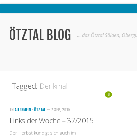
Home
Ötztal
ÖTZTAL BLOG
… das Ötztal Sölden, Obergu
Interviews
Erlebnis
Nützliche Informationen
Free W-LAN Verzeichnis Ötztal
Tagged:
Denkmal
Kostenloser Bustransfer ins Gletscherskigebiet von Sölden
0
Impressum
Kontakt
IN
ALLGEMEIN
·
ÖTZTAL
— 7 SEP., 2015
Links der Woche – 37/2015
Datenschutzerklärung
Der Herbst kündigt sich auch im