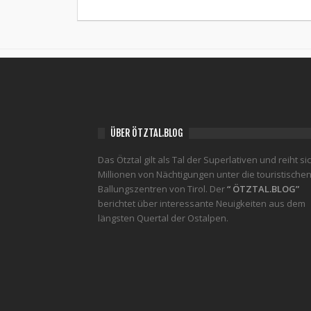
ÜBER ÖTZTAL.BLOG
Das Ötztal gilt als Tal der Superlativen und reiht si
Millionen von Nächtigungen unter die touristische
Ballungszentren von Tirol. Der
“ ÖTZTAL.BLOG”
berichtet über interessante Neuigkeiten aus dem
längsten Quertal der Ostalpen.