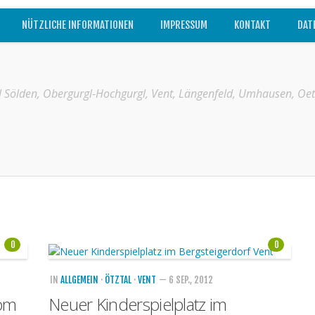
NÜTZLICHE INFORMATIONEN
IMPRESSUM
KONTAKT
DAT
l Sölden, Obergurgl-Hochgurgl, Vent, Längenfeld, Umhausen, Oet
0
0
IN
ALLGEMEIN
·
ÖTZTAL
·
VENT
— 6 SEP., 2012
vom
Neuer Kinderspielplatz im