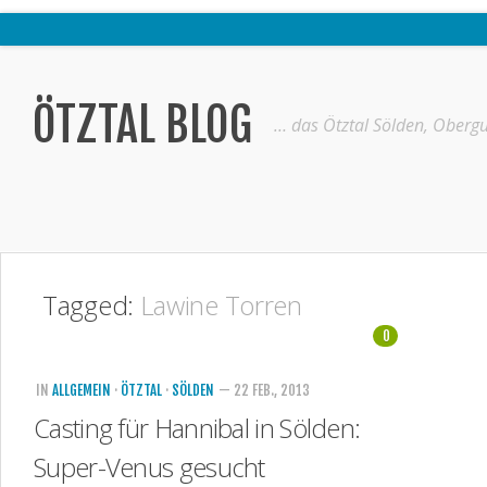
Home
Ötztal
ÖTZTAL BLOG
… das Ötztal Sölden, Obergu
Interviews
Erlebnis
Nützliche Informationen
Free W-LAN Verzeichnis Ötztal
Tagged:
Lawine Torren
Kostenloser Bustransfer ins Gletscherskigebiet von Sölden
0
Impressum
Kontakt
IN
ALLGEMEIN
·
ÖTZTAL
·
SÖLDEN
— 22 FEB., 2013
Casting für Hannibal in Sölden:
Datenschutzerklärung
Super-Venus gesucht