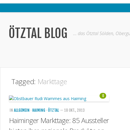
Home
Ötztal
ÖTZTAL BLOG
… das Ötztal Sölden, Obergu
Interviews
Erlebnis
Nützliche Informationen
Free W-LAN Verzeichnis Ötztal
Tagged:
Markttage
Kostenloser Bustransfer ins Gletscherskigebiet von Sölden
Impressum
0
Kontakt
IN
ALLGEMEIN
·
HAIMING
·
ÖTZTAL
— 18 OKT., 2013
Datenschutzerklärung
Haiminger Markttage: 85 Aussteller