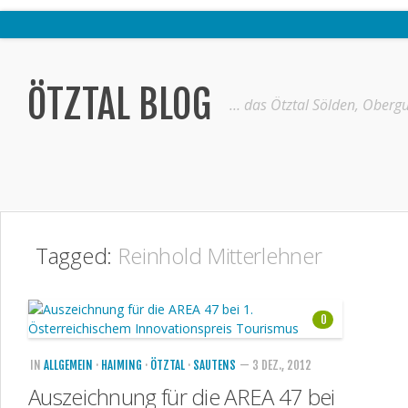
Home
Ötztal
ÖTZTAL BLOG
… das Ötztal Sölden, Obergu
Interviews
Erlebnis
Nützliche Informationen
Free W-LAN Verzeichnis Ötztal
Tagged:
Reinhold Mitterlehner
Kostenloser Bustransfer ins Gletscherskigebiet von Sölden
Impressum
0
Kontakt
Datenschutzerklärung
IN
ALLGEMEIN
·
HAIMING
·
ÖTZTAL
·
SAUTENS
— 3 DEZ., 2012
Auszeichnung für die AREA 47 bei