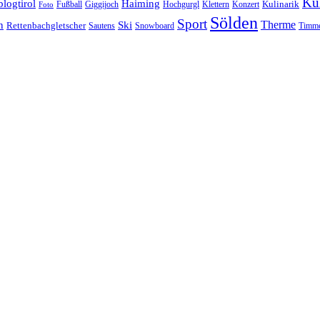
Kul
blogtirol
Haiming
Kulinarik
Hochgurgl
Klettern
Konzert
Fußball
Giggijoch
Foto
Sölden
Sport
Therme
n
Ski
Rettenbachgletscher
Sautens
Snowboard
Timme