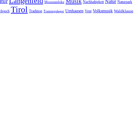
Längenfeld
Musik
tur
Natur
Nachhaltigkeit
Naturpark
Mountainbike
Tirol
Volksmusik
Umhausen
Waldklause
Vent
lsjoch
Tradition
Trainingslager