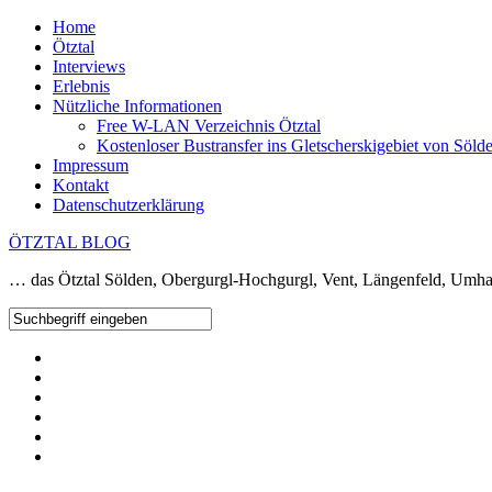
Home
Ötztal
Interviews
Erlebnis
Nützliche Informationen
Free W-LAN Verzeichnis Ötztal
Kostenloser Bustransfer ins Gletscherskigebiet von Söld
Impressum
Kontakt
Datenschutzerklärung
ÖTZTAL BLOG
… das Ötztal Sölden, Obergurgl-Hochgurgl, Vent, Längenfeld, Umha