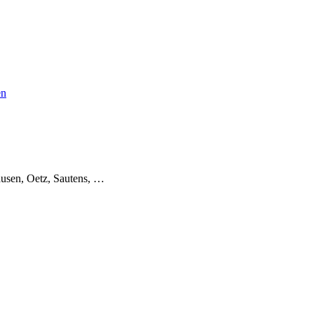
en
usen, Oetz, Sautens, …