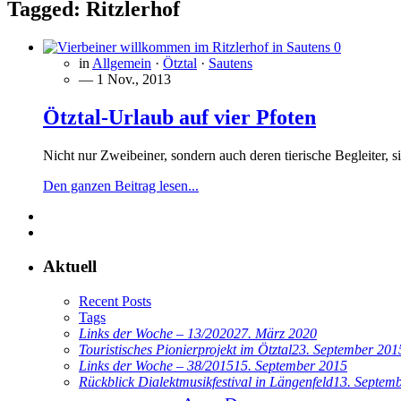
Tagged:
Ritzlerhof
0
in
Allgemein
·
Ötztal
·
Sautens
— 1 Nov., 2013
Ötztal-Urlaub auf vier Pfoten
Nicht nur Zweibeiner, sondern auch deren tierische Begleiter,
Den ganzen Beitrag lesen...
Aktuell
Recent Posts
Tags
Links der Woche – 13/2020
27. März 2020
Touristisches Pionierprojekt im Ötztal
23. September 201
Links der Woche – 38/2015
15. September 2015
Rückblick Dialektmusikfestival in Längenfeld
13. Septem