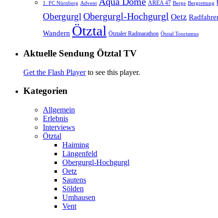
Aqua Dome
AREA 47
1. FC Nürnberg
Advent
Berge
Bergrettung
Obergurgl
Obergurgl-Hochgurgl
Oetz
Radfahre
Ötztal
Wandern
Ötztaler Radmarathon
Ötztal Tourismus
Aktuelle Sendung Ötztal TV
Get the Flash Player
to see this player.
Kategorien
Allgemein
Erlebnis
Interviews
Ötztal
Haiming
Längenfeld
Obergurgl-Hochgurgl
Oetz
Sautens
Sölden
Umhausen
Vent